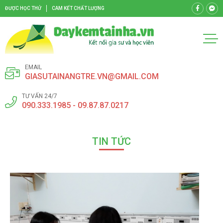
ĐƯỢC HỌC THỬ
CAM KẾT CHẤT LƯỢNG
EMAIL
GIASUTAINANGTRE.VN@GMAIL.COM
TƯ VẤN 24/7
090.333.1985 - 09.87.87.0217
TIN TỨC