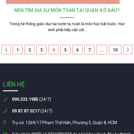
NÊN TÌM GIA SƯ MÔN TOÁN TẠI QUẬN 4 Ở ĐÂU?
Trong hệ thống giáo dục tại nước ta, toán là môn học bắt buộc. Học
sinh phải tiếp cận với…
〈
〉
1
2
3
4
5
6
7
…
10
LIÊN HỆ
090.333.1985
(24/7)
09.87.87.0217
(24/7)
Trụ sở: 1269/17 Phạm Thế Hiển, Phường 5, Quận 8, HCM