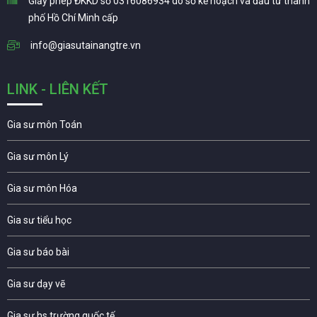
Giấy phép ĐKKD số 0316086934 do sở kế hoạch và đầu tư thành
phố Hồ Chí Minh cấp
info@giasutainangtre.vn
LINK - LIÊN KẾT
Gia sư môn Toán
Gia sư môn Lý
Gia sư môn Hóa
Gia sư tiểu học
Gia sư báo bài
Gia sư dạy vẽ
Gia sư hs trường quốc tế