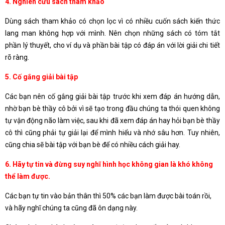
4. Nghiên cứu sách tham khảo
Dùng sách tham khảo có chọn lọc vì có nhiều cuốn sách kiến thức
lang man không hợp với mình. Nên chọn những sách có tóm tắt
phần lý thuyết, cho ví dụ và phần bài tập có đáp án với lời giải chi tiết
rõ ràng.
5. Cố gắng giải bài tập
Các bạn nên cố gắng giải bài tập trước khi xem đáp án hướng dẫn,
nhờ bạn bè thầy cô bởi vì sẽ tạo trong đầu chúng ta thói quen không
tự vận động não làm việc, sau khi đã xem đáp án hay hỏi bạn bè thầy
cô thì cũng phải tự giải lại để mình hiểu và nhớ sâu hơn. Tuy nhiên,
cũng chia sẽ bài tập với bạn bè để có nhiều cách giải hay.
6. Hãy tự tin và đừng suy nghĩ hình học không gian là khó không
thể làm được.
Các bạn tự tin vào bản thân thì 50% các bạn làm được bài toán rồi,
và hãy nghĩ chúng ta cũng đã ôn dạng này.