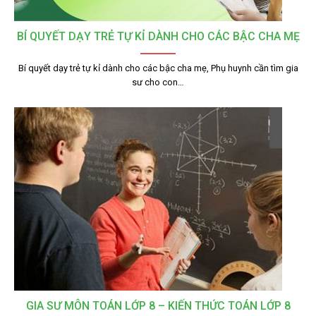
BÍ QUYẾT DẠY TRẺ TỰ KỈ DÀNH CHO CÁC BẬC CHA MẸ
Bí quyết dạy trẻ tự kỉ dành cho các bậc cha mẹ, Phụ huynh cần tìm gia
sư cho con…
GIA SƯ MÔN TOÁN LỚP 8 – KIẾN THỨC TOÁN LỚP 8