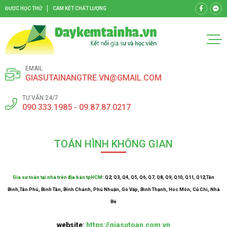
ĐƯỢC HỌC THỬ
CAM KẾT CHẤT LƯỢNG
EMAIL
GIASUTAINANGTRE.VN@GMAIL.COM
TƯ VẤN 24/7
090.333.1985 - 09.87.87.0217
TOÁN HÌNH KHÔNG GIAN
Gia sư toán tại nhà trên địa bàn tpHCM
: Q2, Q3, Q4, Q5, Q6, Q7, Q8, Q9, Q10, Q11, Q12,Tân
Bình,Tân Phú, Bình Tân, Bình Chánh, Phú Nhuận, Gò Vấp, Bình Thạnh, Hóc Môn, Củ Chi, Nhà
Bè
website:
https://giasutoan.com.vn