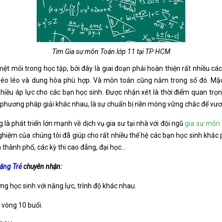
Tìm Gia sư môn Toán lớp 11 tại TP HCM
ệt mỏi trong học tập, bởi đây là giai đoạn phải hoàn thiện rất nhiều c
khéo léo và dung hòa phù hợp. Và môn toán cũng nằm trong số đó. Mặc 
iều áp lực cho các bạn học sinh. Được nhận xét là thời điểm quan trọng
hư phương pháp giải khác nhau, là sự chuẩn bị nền móng vững chắc để vươn t
 là phát triển lớn mạnh về dịch vụ gia sư tại nhà với đội ngũ
gia sư môn 
nghiệm của chúng tôi đã giúp cho rất nhiều thế hệ các bạn học sinh khắc
ện thành phố, các kỳ thi cao đẳng, đại học…
Năng Trẻ
chuyên nhận:
ng học sinh với năng lực, trình độ khác nhau.
g vòng 10 buổi.