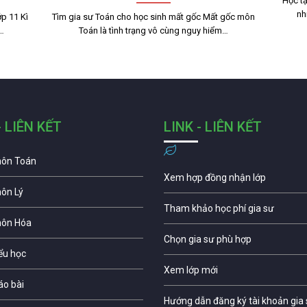
Học tậ
nh
p 11 Kì
Tìm gia sư Toán cho học sinh mất gốc Mất gốc môn
g…
Toán là tình trạng vô cùng nguy hiểm…
- LIÊN KẾT
LINK - LIÊN KẾT
môn Toán
Xem hợp đồng nhận lớp
môn Lý
Tham khảo học phí gia sư
môn Hóa
Chọn gia sư phù hợp
iểu học
Xem lớp mới
áo bài
Hướng dẫn đăng ký tài khoản gia