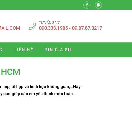
TƯ VẤN 24/7
MAIL.COM
090.333.1985 - 09.87.87.0217
G
LIÊN HỆ
TIN GIA SƯ
P HCM
h hợp, tổ hợp và hình học không gian,…Hãy
uy cao giúp các em yêu thích môn toán.