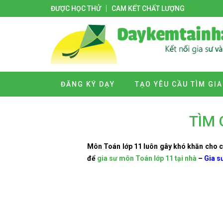
ĐƯỢC HỌC THỬ
CAM KẾT CHẤT LƯỢNG
ĐĂNG KÝ DẠY
TẠO YÊU CẦU TÌM GIA
TÌM 
Môn Toán lớp 11 luôn gây khó khăn cho cá
để
gia sư môn Toán lớp 11 tại nhà
–
Gia s