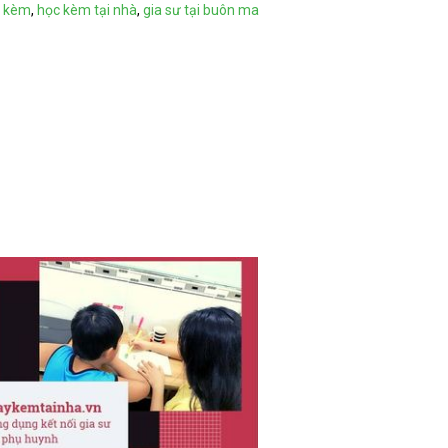
 kèm
,
học kèm tại nhà
,
gia sư tại buôn ma