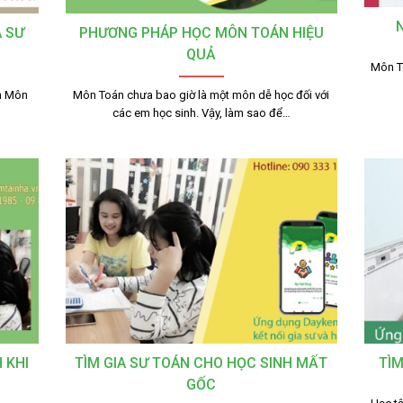
A SƯ
PHƯƠNG PHÁP HỌC MÔN TOÁN HIỆU
QUẢ
Môn To
n Môn
Môn Toán chưa bao giờ là một môn dễ học đối với
các em học sinh. Vậy, làm sao để…
 KHI
TÌM GIA SƯ TOÁN CHO HỌC SINH MẤT
TÌM
GỐC