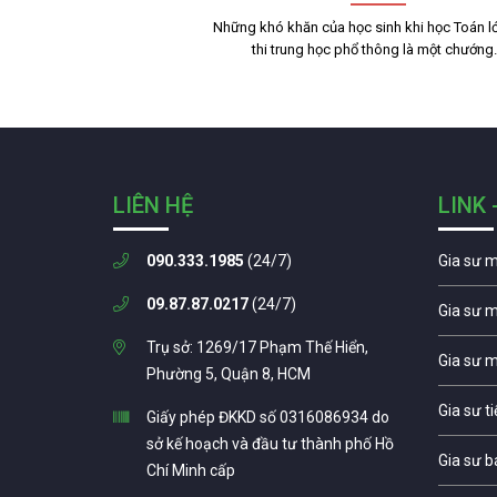
Những khó khăn của học sinh khi học Toán lớ
thi trung học phổ thông là một chướn
LIÊN HỆ
LINK 
090.333.1985
(24/7)
Gia sư 
09.87.87.0217
(24/7)
Gia sư 
Trụ sở: 1269/17 Phạm Thế Hiển,
Gia sư 
Phường 5, Quận 8, HCM
Gia sư t
Giấy phép ĐKKD số 0316086934 do
sở kế hoạch và đầu tư thành phố Hồ
Gia sư b
Chí Minh cấp