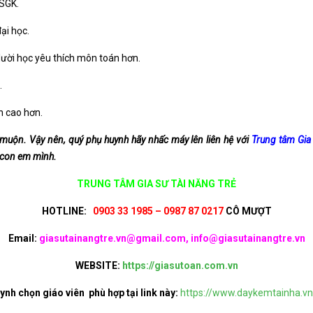
 SGK.
đại học.
lười học yêu thích môn toán hơn.
.
n cao hơn.
 muộn. Vậy nên, quý phụ huynh hãy nhấc máy lên liên hệ với
Trung tâm Gia
 con em mình.
TRUNG TÂM GIA SƯ TÀI NĂNG TRẺ
HOTLINE:
0903 33 1985 – 0987 87 0217
CÔ MƯỢT
Email:
giasutainangtre.vn@gmail.com, info@giasutainangtre.vn
WEBSITE:
https://giasutoan.com.vn
ynh chọn giáo viên phù hợp tại link này:
https://www.daykemtainha.vn