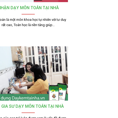
NHẬN DẠY MÔN TOÁN TẠI NHÀ
án là một môn khoa học tự nhiên với tư duy
rất cao, Toán học là nền tảng giúp…
 GIA SƯ DẠY MÔN TOÁN TẠI NHÀ