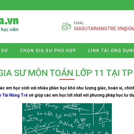
EMAIL
GIASUTAINANGTRE.VN@G
 SƯ
CHỌN GIA SƯ PHÙ HỢP
LINK TẢI ỨNG DỤN
GIA SƯ MÔN TOÁN LỚP 11 TẠI T
c em học sinh với nhiều phần học khó như lượng giác, hoán vị, chỉn
ư Tài Năng Trẻ
sẽ giúp các em học tốt nhất với phương pháp học tư d