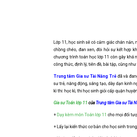
Lớp 11, học sinh sẽ có cảm giác chán nản, m
chồng chéo, đan xen, đòi hỏi sự kết hợp 
chương trình toán học lớp 11 còn gây khá nh
công thức, định lý, tiên đề, bài tập, cũng n
Trung tâm Gia sư Tài Năng Trẻ
đã và đang
sư trẻ, năng động, sáng tạo, dày dạn kinh 
kì thi: học kì, thi học sinh giỏi cấp quận huy
Gia sư Toán lớp 11
của
Trung tâm Gia sư Tài 
+
Dạy kèm môn Toán lớp 11
cho mọi đối tượ
+ Lấy lại kiến thức cơ bản cho học sinh tron