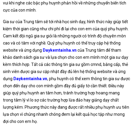
vui khi nghe các bậc phụ huynh phản hồi về những chuyển biến tích
cực của con mình.
Gia sư của Trung tâm sẽ tới nhà học sinh dạy, hình thức này giúp tiết
kiệm thời gian cũng như chi phí đi lại cho con em của quý phụ huynh.
Cam kết đội ngũ gia sư giỏi là những người có trình độ chuyên môn
cao và có tâm với nghề. Quý phụ huynh có thể truy cập hệ thống
website và ứng dụng
Daykemtainha.vn
của Trung tâm để tham
khảo danh sách gia sư và lựa chọn cho con em mình một gia sư dạy
kèm thích hợp. Tất cả các thông tin gia sư gồm cmnd, bằng cấp, thẻ
sinh viên được gia sư cập nhật đầy đủ lên hệ thống website và ứng
dụng
Daykemtainha.vn
, phụ huynh có thể xem thông tin gia sư được
chọn đến dạy cho con mình gồm đầy đủ giấy tờ cần thiết. Điều này
giúp quý phụ huynh an tâm hơn, tránh trường hợp hoang mang
trong tâm lý vì lo sợ các trường hợp lừa đảo hay giảng dạy chất
lượng kém. Phương thức này đang được rất nhiều phụ huynh ưu tiên
lựa chọn vì chúng nhanh chóng đem lại kết quả học tập như mong
đợi cho con em họ.