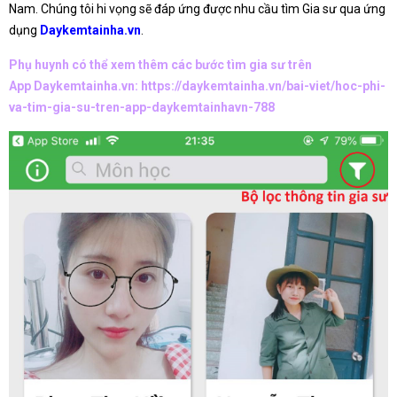
Nam. Chúng tôi hi vọng sẽ đáp ứng được nhu cầu tìm Gia sư qua ứng
dụng
Daykemtainha.vn
.
Phụ huynh có thể xem thêm các bước tìm gia sư trên
App Daykemtainha.vn:
https://daykemtainha.vn/bai-viet/hoc-phi-
va-tim-gia-su-tren-app-daykemtainhavn-788