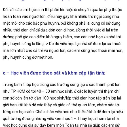
Đối với các em học sinh thì phần lớn việc di chuyển qua lại phụ thuộc
hoàn toàn vào người lớn, điều này gây khá nhiều trở ngại cũng như
mệt mỏi cho các bậc phụ huynh, bởi không phải ai cũng có sử dụng
nhiều thời gian chỉ để đưa đón con đi học. Đồng thời, việc đi lại trên
đường phố giờ cao điểm khá nguy hiểm, con còn nhỏ học xa nhà thì
phụ huynh cũng lo lắng -> Do đó việc học tại nhà sẽ đem lại sự thoải
mái lớn nhất cho cả trẻ và người lớn, các em cũng học thoải mái hơn,
phụ huynh cũng đỡ mệt hơn.
c – Học viên được theo sát và kèm cặp tận tình:
Trung bình 1 lớp học trong các trường công lập ở các thành phố lớn
như TP HCM có tới 40 – 50 em học sinh, ở các lò luyện thi thậm chí
con số còn lên tới gần 100 học sinh/lớp thời gian học tập trên lớp lại
giới hạn, rất khó để các thầy cô giáo có thể quan tâm, chăm sóc tới
từng em học viên. Chắc chắn việc học như thế sẽ khó để đem lại hiệu
quả tương đương nhưng việc kèm học 1 – 1 hay học nhóm tại nhà.
Việc học cùng gia sư dạy kèm môn Toán tại nhà sẽ giúp các em sử