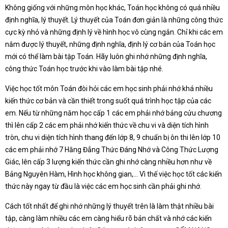
Không giống với những môn học khác, Toán học không có quá nhiều
định nghĩa, lý thuyết. Lý thuyết của Toán đơn giản là những công thức
cực kỳ nhỏ và những định lý về hình học vô cùng ngắn. Chỉ khi các em
nắm được lý thuyết, những định nghĩa, định lý cơ bản của Toán học
mới có thể làm bài tập Toán. Hãy luôn ghi nhớ những định nghĩa,
công thức Toán học trước khi vào làm bài tập nhé.
Việc học tốt môn Toán đòi hỏi các em học sinh phải nhớ khá nhiều
kiến thức cơ bản và cần thiết trong suốt quá trình học tập của các
em. Nếu từ những năm học cấp 1 các em phải nhớ bảng cửu chương
thì lên cấp 2 các em phải nhớ kiến thức về chu vi và diện tích hình
tròn, chu vi diện tích hình thang đến lớp 8, 9 chuẩn bị ôn thi lên lớp 10
các em phải nhớ 7 Hằng Đẳng Thức Đáng Nhớ và Công Thức Lượng
Giác, lên cấp 3 lượng kiến thức cần ghi nhớ càng nhiều hơn như về
Bảng Nguyên Hàm, Hình học không gian,… Vì thế việc học tốt các kiến
thức này ngay từ đầu là việc các em học sinh cần phải ghi nhớ.
Cách tốt nhất để ghi nhớ những lý thuyết trên là làm thật nhiều bài
tập, càng làm nhiều các em càng hiểu rõ bản chất và nhớ các kiến