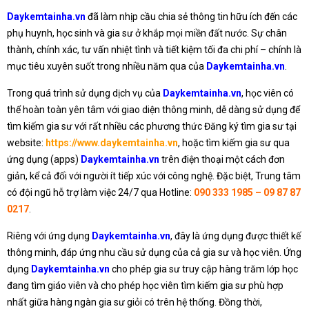
Daykemtainha.vn
đã làm nhịp cầu chia sẻ thông tin hữu ích đến các
phụ huynh, học sinh và gia sư ở khắp mọi miền đất nước. Sự chân
thành, chính xác, tư vấn nhiệt tình và tiết kiệm tối đa chi phí – chính là
mục tiêu xuyên suốt trong nhiều năm qua của
Daykemtainha.vn
.
Trong quá trình sử dụng dịch vụ của
Daykemtainha.vn
, học viên có
thể hoàn toàn yên tâm với giao diện thông minh, dễ dàng sử dụng để
tìm kiếm gia sư với rất nhiều các phương thức Đăng ký tìm gia sư tại
website:
https://www.daykemtainha.vn
, hoặc tìm kiếm gia sư qua
ứng dụng (apps)
Daykemtainha.vn
trên điện thoại một cách đơn
giản, kể cả đối với người ít tiếp xúc với công nghệ. Đặc biệt, Trung tâm
có đội ngũ hỗ trợ làm việc 24/7 qua Hotline:
090 333 1985 – 09 87 87
0217
.
Riêng với ứng dụng
Daykemtainha.vn
, đây là ứng dụng được thiết kế
thông minh, đáp ứng nhu cầu sử dụng của cả gia sư và học viên. Ứng
dụng
Daykemtainha.vn
cho phép gia sư truy cập hàng trăm lớp học
đang tìm giáo viên và cho phép học viên tìm kiếm gia sư phù hợp
nhất giữa hàng ngàn gia sư giỏi có trên hệ thống. Đồng thời,