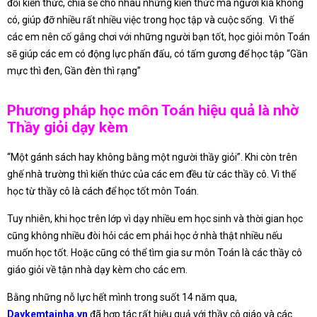
đổi kiến thức, chia sẻ cho nhau những kiến thức mà người kia không
có, giúp đỡ nhiều rất nhiều việc trong học tập và cuộc sống. Vì thế
các em nên cố gắng chơi với những người bạn tốt, học giỏi môn Toán
sẽ giúp các em có động lực phấn đấu, có tấm gương để học tập “Gần
mực thì đen, Gần đèn thì rạng”
Phương pháp học môn Toán hiệu quả là nhờ
Thầy giỏi dạy kèm
“Một gánh sách hay không bằng một người thầy giỏi”. Khi còn trên
ghế nhà trường thì kiến thức của các em đều từ các thầy cô. Vì thế
học từ thầy cô là cách để học tốt môn Toán.
Tuy nhiên, khi học trên lớp vì dạy nhiều em học sinh và thời gian học
cũng không nhiều đòi hỏi các em phải học ở nhà thật nhiều nếu
muốn học tốt. Hoặc cũng có thể tìm gia sư môn Toán là các thầy cô
giáo giỏi về tận nhà dạy kèm cho các em.
Bằng những nỗ lực hết mình trong suốt 14 năm qua,
Daykemtainha.vn
đã hợp tác rất hiệu quả với thầy cô giáo và các