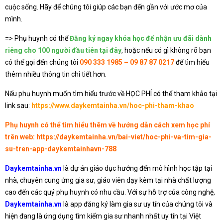
cuộc sống. Hãy để chúng tôi giúp các bạn đến gần với ước mơ của
mình.
=> Phụ huynh có thể
Đăng ký ngay khóa học để nhận ưu đãi dành
riêng cho 100 người đầu tiên tại đây
, hoặc nếu có gì không rõ bạn
có thể gọi đến chúng tôi
090 333 1985 – 09 87 87 0217
để tìm hiểu
thêm nhiều thông tin chi tiết hơn.
Nếu phụ huynh muốn tìm hiểu trước về HỌC PHÍ có thể tham khảo tại
link sau:
https://www.daykemtainha.vn/hoc-phi-tham-khao
Phụ huynh có thể tìm hiểu thêm về hướng dẫn cách xem học phí
trên web:
https://daykemtainha.vn/bai-viet/hoc-phi-va-tim-gia-
su-tren-app-daykemtainhavn-788
Daykemtainha.vn
là dự án giáo dục hướng đến mô hình học tập tại
nhà, chuyên cung ứng gia sư, giáo viên dạy kèm tại nhà chất lượng
cao đến các quý phụ huynh có nhu cầu. Với sự hỗ trợ của công nghệ,
Daykemtainha.vn
là app đăng ký làm gia sư uy tín của chúng tôi và
hiện đang là ứng dụng tìm kiếm gia sư nhanh nhất uy tín tại Việt