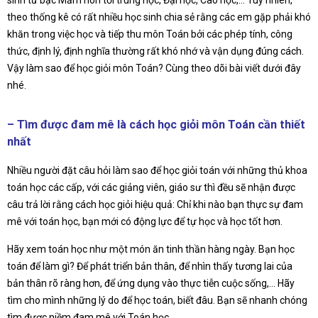
sinh từ bậc Mầm non tới trung học, Đại học, Cao học,… Tuy nhiên,
theo thống kê có rất nhiều học sinh chia sẻ rằng các em gặp phải khó
khăn trong việc học và tiếp thu môn Toán bởi các phép tính, công
thức, định lý, định nghĩa thường rất khó nhớ và vận dụng đúng cách.
Vậy làm sao để học giỏi môn Toán? Cùng theo dõi bài viết dưới đây
nhé.
– Tìm được đam mê là cách học giỏi môn Toán cần thiết
nhất
Nhiều người đặt câu hỏi làm sao để học giỏi toán với những thủ khoa
toán học các cấp, với các giảng viên, giáo sư thì đều sẽ nhận được
câu trả lời rằng cách học giỏi hiệu quả: Chỉ khi nào bạn thực sự đam
mê với toán học, bạn mới có động lực để tự học và học tốt hơn.
Hãy xem toán học như một món ăn tinh thần hàng ngày. Bạn học
toán để làm gì? Để phát triển bản thân, để nhìn thấy tương lai của
bản thân rõ ràng hơn, để ứng dụng vào thực tiễn cuộc sống,… Hãy
tìm cho mình những lý do để học toán, biết đâu. Bạn sẽ nhanh chóng
tìm được niềm đam mê với Toán học.