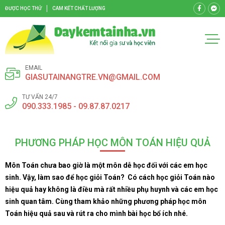
ĐƯỢC HỌC THỬ
CAM KẾT CHẤT LƯỢNG
EMAIL
GIASUTAINANGTRE.VN@GMAIL.COM
TƯ VẤN 24/7
090.333.1985 - 09.87.87.0217
PHƯƠNG PHÁP HỌC MÔN TOÁN HIỆU QUẢ
Môn Toán chưa bao giờ là một môn dễ học đối với các em học
sinh. Vậy, làm sao để học giỏi Toán? Có cách học giỏi Toán nào
hiệu quả hay không là điều mà rất nhiều phụ huynh và các em học
sinh quan tâm. Cùng tham khảo những phương pháp học môn
Toán hiệu quả sau và rút ra cho mình bài học bổ ích nhé.