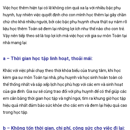
Việc học thêm hiện tại có lẽ không còn quá xa lạ với nhiều bậc phụ
huynh, tuy nhiên việc quyết định cho con mình học thêm lại gây chần
chừ cho khá nhiều người, bởi các bậc phụ huynh chưa thật sự nắm rõ
liệu học thêm Toán sẽ đem lại những lợi ích như thế nào cho con trẻ.
Vậy nên tiếp theo sẽ là top lợi ích mà việc học với gia sư môn Toán tại
nhà mang lại:
a – Thời gian học tập linh hoạt, thoải mái:
Khác với việc phải chạy theo thời khóa biểu của trung tâm, khi học
kèm gia sư môn Toán tại nhà, phụ huynh và học sinh hoàn toàn có
thể thống nhất và sắp xếp lịch học phù hợp với các em và sinh hoạt
của gia đình. Gia sư sẽ cùng trao đổi với phụ huynh để có thể giúp các
em cân bằng thời gian học tập và nghỉ ngơi, tìm ra khung giờ học tập
hiệu quả nhất đảm bảo sức khỏe cho các em và đem lại hiệu quả cao
trong học tập.
b – Không tốn thời gian, chi phí, công sức cho việc đi lại: