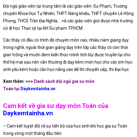
Đội ngũ giáo viên tại trung tâm là các giáo viên: Sư Phạm, Trường
chuyên Khoa Học Tự Nhiên, THPT Năng khiếu, THPT chuyên Lê Hồng
Phong, THCS Trần Đại Nghĩa,… và các giáo viên giỏi được nhà trường
cử đi học Thạc sỹ tại ĐH Sư phạm TPHCM.
Các thầy cô đều có trình độ chuyên môn cao, nhiều năm giảng dạy
trong nghề, ngoài thời gian giảng dạy trên lớp các thầy cô còn thời
gian trống và muốn đem kiến thức mình tích lũy được truyền lại cho
thế hệ mai sau nên vẫn thường đi dạy kèm môn học cho các em học
sinh yếu kém hoặc cần học nâng cao để thi chuyển cấp, thi Đại học.
Xem thêm: >>>
Danh sách đội ngũ gia sư môn
Toán tại
Daykemtainha.vn
Cam kết về gia sư dạy môn Toán của
Daykemtainha.vn
– Cam kết tuyệt đối về sự tiến bộ của học sinh khi học gia sư Toán
trong vòng một tháng đầu tiên.