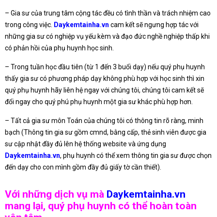
– Gia sư của trung tâm cộng tác đều có tình thần và trách nhiệm cao
trong công việc.
Daykemtainha.vn
cam kết sẽ ngưng hợp tác với
những gia sư có nghiệp vụ yếu kèm và đạo đức nghề nghiệp thấp khi
có phản hồi của phụ huynh học sinh.
– Trong tuần học đầu tiên (từ 1 đến 3 buổi dạy) nếu quý phụ huynh
thấy gia sư có phương pháp dạy không phù hợp với học sinh thì xin
quý phụ huynh hãy liên hệ ngay với chúng tôi, chúng tôi cam kết sẽ
đổi ngay cho quý phú phụ huynh một gia sư khác phù hợp hơn.
– Tất cả gia sư môn Toán của chúng tôi có thông tin rõ ràng, minh
bạch (Thông tin gia sư gồm cmnd, bằng cấp, thẻ sinh viên được gia
sư cập nhật đầy đủ lên hệ thống website và ứng dụng
Daykemtainha.vn
, phụ huynh có thể xem thông tin gia sư được chọn
đến dạy cho con mình gồm đầy đủ giấy tờ cần thiết).
Với những dịch vụ mà
Daykemtainha.vn
mang lại, quý phụ huynh có thể hoàn toàn