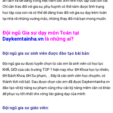
an tâm và dễ dàng trong việc nắm bắt tình hình học tập của con cái.
Chỉ cần trao đổi với gia sư, phụ huynh có thể nắm được tình trạng
học tập của con và có thể dễ dàng trao đổi với gia sư dạy kèm toán
tại nhà về những vướng mắc, những thay đổi mà bạn mong muốn.
Đội ngũ Gia sư dạy môn Toán tại
Daykemtainha.vn
là những ai?
Đội ngũ gia sư sinh viên được đào tạo bài bản:
Đội ngũ gia sư được tuyển chọn từ các em là sinh viên có học lực
KHÁ, GIỎI của các trường TOP 1 hiện nay như: ĐH Khoa học tự nhiên,
ĐH Bách Khoa, ĐH Sư phạm, … Đây là các sinh viên học chuyên, có
thành tích nổi bật. Sau được chọn các em đã được Daykemtainha.vn
đào tạo về kỹ năng sư phạm cũng như các kỹ năng mềm cần có khác
để phục vụ tốt nhất cho công tác giảng dạy của mình.
Đội ngũ gia sư giáo viên: