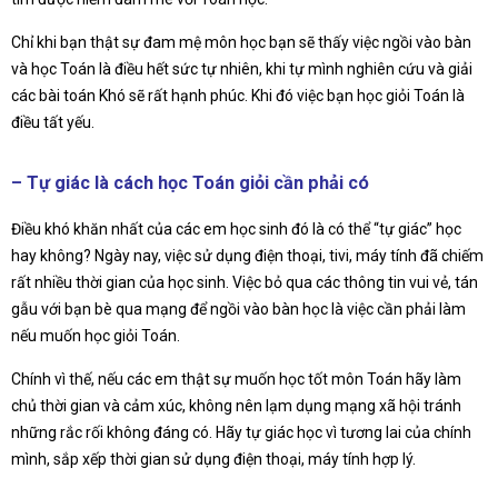
Chỉ khi bạn thật sự đam mệ môn học bạn sẽ thấy việc ngồi vào bàn
và học Toán là điều hết sức tự nhiên, khi tự mình nghiên cứu và giải
các bài toán Khó sẽ rất hạnh phúc. Khi đó việc bạn học giỏi Toán là
điều tất yếu.
– Tự giác là cách học Toán giỏi cần phải có
Điều khó khăn nhất của các em học sinh đó là có thể “tự giác” học
hay không? Ngày nay, việc sử dụng điện thoại, tivi, máy tính đã chiếm
rất nhiều thời gian của học sinh. Việc bỏ qua các thông tin vui vẻ, tán
gẫu với bạn bè qua mạng để ngồi vào bàn học là việc cần phải làm
nếu muốn học giỏi Toán.
Chính vì thế, nếu các em thật sự muốn học tốt môn Toán hãy làm
chủ thời gian và cảm xúc, không nên lạm dụng mạng xã hội tránh
những rắc rối không đáng có. Hãy tự giác học vì tương lai của chính
mình, sắp xếp thời gian sử dụng điện thoại, máy tính hợp lý.