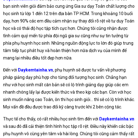
bạn sinh viên giỏi đảm bảo cung ứng Gia sư dạy Toán chất lượng cho
học sinh từ lớp 1 đến 12 trên địa bàn TP HCM. Trong khoảng 10 buổi
dạy, hơn 90% các em đều cảm nhận sự thay đổi rõ rệt về tư duy Toán
học và có thái độ học tập tích cực hơn. Chúng tôi cũng nhận được
tình cảm quý mến từ phía đội ngũ gia sư cũng như sự tin tưởng từ
phía phụ huynh học sinh. Những nguồn động lực to lớn đó giúp trung
tâm tiếp tục phát huy và hoàn thiện hơn nữa dịch vụ của mình để
mang lại nhiều điều tốt đẹp hơn nữa.
Đến với
Daykemtainha.vn
, phụ huynh sẽ được tư vấn về phương
pháp giảng dạy phù hợp cho từng đối tượng học sinh. Chẳng hạn
như với học sinh mất căn bản sẽ có lộ trình giảng dạy giúp các em
nhanh chóng lấy lại được kiến thức và theo kịp các bạn. Còn với học
sinh muốn nâng cao Toán, ôn thi học sinh giỏi… thì sẽ có lộ trình khác.
Mọi vấn đề đều được trao đổi kỹ càng trước khi 2 bên cộng tác.
Thực tế cho thấy, có rất nhiều học sinh tìm đến với
Daykemtainha.vn
và sau đó đã cải thiện tình hình học tập rõ rệt. Điều này khiến các bậc
phụ huynh vô cùng yên tâm và hài lòng. Chúng tôi cũng cảm thấy rất