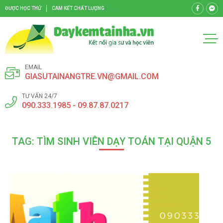
ĐƯỢC HỌC THỬ
CAM KẾT CHẤT LƯỢNG
EMAIL
GIASUTAINANGTRE.VN@GMAIL.COM
TƯ VẤN 24/7
090.333.1985 - 09.87.87.0217
TAG: TÌM SINH VIÊN DẠY TOÁN TẠI QUẬN 5