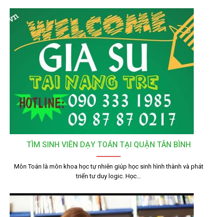
TÌM SINH VIÊN DẠY TOÁN TẠI QUẬN TÂN BÌNH
Môn Toán là môn khoa học tự nhiên giúp học sinh hình thành và phát
triển tư duy logic. Học…