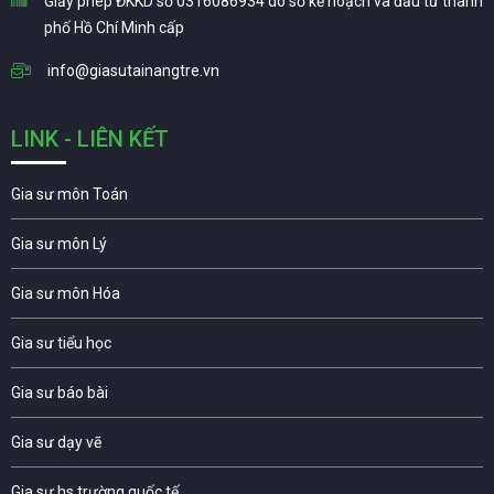
Giấy phép ĐKKD số 0316086934 do sở kế hoạch và đầu tư thành
phố Hồ Chí Minh cấp
info@giasutainangtre.vn
LINK - LIÊN KẾT
Gia sư môn Toán
Gia sư môn Lý
Gia sư môn Hóa
Gia sư tiểu học
Gia sư báo bài
Gia sư dạy vẽ
Gia sư hs trường quốc tế