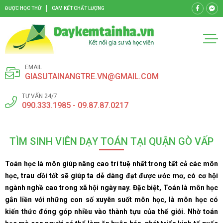
ĐƯỢC HỌC THỬ
CAM KẾT CHẤT LƯỢNG
EMAIL
GIASUTAINANGTRE.VN@GMAIL.COM
TƯ VẤN 24/7
090.333.1985 - 09.87.87.0217
TÌM SINH VIÊN DẠY TOÁN TẠI QUẬN GÒ VẤP
Toán học là môn giúp nâng cao trí tuệ nhất trong tất cả các môn
học, trau dồi tốt sẽ giúp ta dễ dàng đạt được ước mơ, có cơ hội
ngành nghề cao trong xã hội ngày nay. Đặc biệt, Toán là môn học
gắn liền với những con số xuyên suốt môn học, là môn học có
kiến thức đóng góp nhiều vào thành tựu của thế giới. Nhờ toán