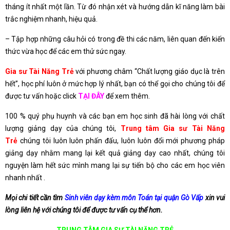
tháng ít nhất một lần. Từ đó nhận xét và hướng dẫn kĩ năng làm bài
trắc nghiệm nhanh, hiệu quả.
– Tập hợp những câu hỏi có trong đề thi các năm, liên quan đến kiến
thức vừa học để các em thử sức ngay.
Gia sư Tài Năng Trẻ
với phương châm “Chất lượng giáo dục là trên
hết”, học phí luôn ở mức hợp lý nhất, bạn có thể gọi cho chúng tôi để
được tư vấn hoặc click
TẠI ĐÂY
để xem thêm.
100 % quý phụ huynh và các bạn em học sinh đã hài lòng với chất
lượng giảng dạy của chúng tôi,
Trung tâm Gia sư Tài Năng
Trẻ
chúng tôi luôn luôn phấn đấu, luôn luôn đổi mới phương pháp
giảng dạy nhằm mang lại kết quả giảng dạy cao nhất, chúng tôi
nguyện làm hết sức mình mang lại sự tiến bộ cho các em học viên
nhanh nhất .
Mọi chi tiết cần tìm
Sinh viên dạy kèm môn Toán tại quận Gò Vấp
xin vui
lòng liên hệ với chúng tôi để được tư vấn cụ thể hơn.
TRUNG TÂM GIA SƯ TÀI NĂNG TRẺ