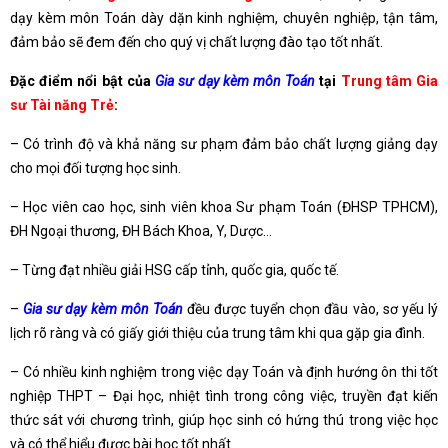
dạy kèm môn Toán dày dặn kinh nghiệm, chuyên nghiệp, tận tâm,
đảm bảo sẽ đem đến cho quý vị chất lượng đào tạo tốt nhất.
Đặc điểm nổi bật của
Gia sư dạy kèm môn Toán
tại
Trung tâm Gia
sư Tài năng Trẻ
:
– Có trình độ và khả năng sư phạm đảm bảo chất lượng giảng dạy
cho mọi đối tượng học sinh.
– Học viên cao học, sinh viên khoa Sư phạm Toán (ĐHSP TPHCM),
ĐH Ngoại thương, ĐH Bách Khoa, Y, Dược…
– Từng đạt nhiều giải HSG cấp tỉnh, quốc gia, quốc tế.
–
Gia sư dạy kèm môn Toán
đều được tuyển chọn đầu vào, sơ yếu lý
lịch rõ ràng và có giấy giới thiệu của trung tâm khi qua gặp gia đình.
– Có nhiều kinh nghiệm trong việc dạy Toán và định hướng ôn thi tốt
nghiệp THPT – Đại học, nhiệt tình trong công việc, truyền đạt kiến
thức sát với chương trình, giúp học sinh có hứng thú trong việc học
và có thể hiểu được bài học tốt nhất.