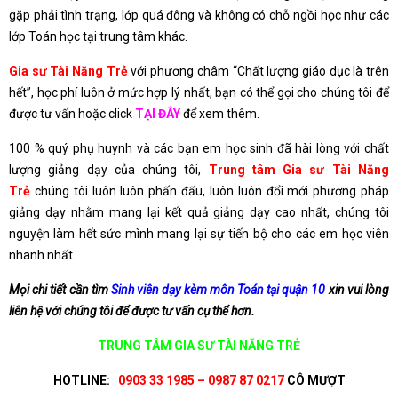
gặp phải tình trạng, lớp quá đông và không có chỗ ngồi học như các
lớp Toán học tại trung tâm khác.
Gia sư Tài Năng Trẻ
với phương châm “Chất lượng giáo dục là trên
hết”, học phí luôn ở mức hợp lý nhất, bạn có thể gọi cho chúng tôi để
được tư vấn hoặc click
TẠI ĐÂY
để xem thêm.
100 % quý phụ huynh và các bạn em học sinh đã hài lòng với chất
lượng giảng dạy của chúng tôi,
Trung tâm Gia sư Tài Năng
Trẻ
chúng tôi luôn luôn phấn đấu, luôn luôn đổi mới phương pháp
giảng dạy nhằm mang lại kết quả giảng dạy cao nhất, chúng tôi
nguyện làm hết sức mình mang lại sự tiến bộ cho các em học viên
nhanh nhất .
Mọi chi tiết cần tìm
Sinh viên dạy kèm môn Toán tại quận 10
xin vui lòng
liên hệ với chúng tôi để được tư vấn cụ thể hơn.
TRUNG TÂM GIA SƯ TÀI NĂNG TRẺ
HOTLINE:
0903 33 1985 – 0987 87 0217
CÔ MƯỢT