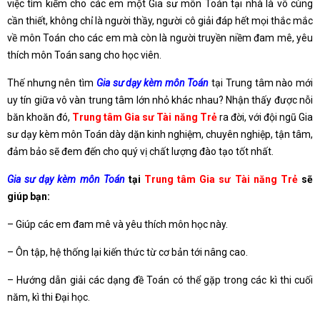
việc tìm kiếm cho các em một Gia sư môn Toán tại nhà là vô cùng
cần thiết, không chỉ là người thầy, người cô giải đáp hết mọi thắc mắc
về môn Toán cho các em mà còn là người truyền niềm đam mê, yêu
thích môn Toán sang cho học viên.
Thế nhưng nên tìm
Gia sư dạy kèm môn Toán
tại Trung tâm nào mới
uy tín giữa vô vàn trung tâm lớn nhỏ khác nhau? Nhận thấy được nỗi
băn khoăn đó,
Trung tâm Gia sư Tài năng Trẻ
ra đời, với đội ngũ Gia
sư dạy kèm môn Toán dày dặn kinh nghiệm, chuyên nghiệp, tận tâm,
đảm bảo sẽ đem đến cho quý vị chất lượng đào tạo tốt nhất.
Gia sư dạy kèm môn Toán
tại
Trung tâm Gia sư Tài năng Trẻ
sẽ
giúp bạn:
– Giúp các em đam mê và yêu thích môn học này.
– Ôn tập, hệ thống lại kiến thức từ cơ bản tới nâng cao.
– Hướng dẫn giải các dạng đề Toán có thể gặp trong các kì thi cuối
năm, kì thi Đại học.