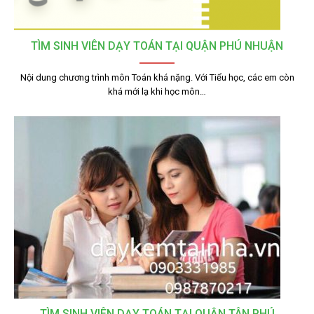
TÌM SINH VIÊN DẠY TOÁN TẠI QUẬN PHÚ NHUẬN
Nội dung chương trình môn Toán khá nặng. Với Tiểu học, các em còn
khá mới lạ khi học môn…
TÌM SINH VIÊN DẠY TOÁN TẠI QUẬN TÂN PHÚ