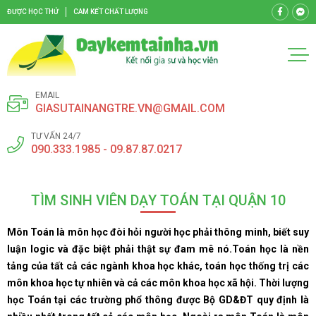
ĐƯỢC HỌC THỬ
CAM KẾT CHẤT LƯỢNG
EMAIL
GIASUTAINANGTRE.VN@GMAIL.COM
TƯ VẤN 24/7
090.333.1985 - 09.87.87.0217
TÌM SINH VIÊN DẠY TOÁN TẠI QUẬN 10
Môn Toán là môn học đòi hỏi người học phải thông minh, biết suy
luận logic và đặc biệt phải thật sự đam mê nó.Toán học là nền
tảng của tất cả các ngành khoa học khác, toán học thống trị các
môn khoa học tự nhiên và cả các môn khoa học xã hội. Thời lượng
học Toán tại các trường phổ thông được Bộ GD&ĐT quy định là