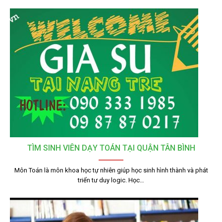
TÌM SINH VIÊN DẠY TOÁN TẠI QUẬN TÂN BÌNH
Môn Toán là môn khoa học tự nhiên giúp học sinh hình thành và phát
triển tư duy logic. Học…