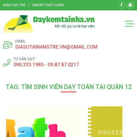
ĐƯỢC HỌC THỬ
CAM KẾT CHẤT LƯỢNG
EMAIL
GIASUTAINANGTRE.VN@GMAIL.COM
TƯ VẤN 24/7
090.333.1985 - 09.87.87.0217
TAG: TÌM SINH VIÊN DẠY TOÁN TẠI QUẬN 12