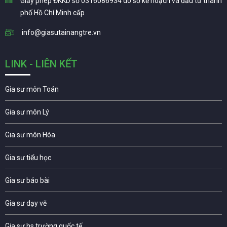
Giấy phép ĐKKD số 0316086934 do sở kế hoạch và đầu tư thành
phố Hồ Chí Minh cấp
info@giasutainangtre.vn
LINK - LIÊN KẾT
Gia sư môn Toán
Gia sư môn Lý
Gia sư môn Hóa
Gia sư tiểu học
Gia sư báo bài
Gia sư dạy vẽ
Gia sư hs trường quốc tế