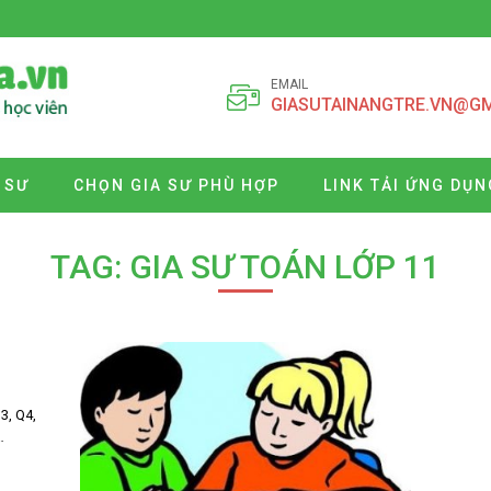
EMAIL
GIASUTAINANGTRE.VN@G
 SƯ
CHỌN GIA SƯ PHÙ HỢP
LINK TẢI ỨNG DỤN
TAG: GIA SƯ TOÁN LỚP 11
3, Q4,
…