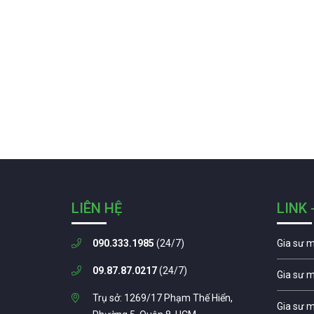
LIÊN HỆ
LINK 
090.333.1985
(24/7)
Gia sư 
09.87.87.0217
(24/7)
Gia sư 
Trụ sở: 1269/17 Phạm Thế Hiển,
Gia sư 