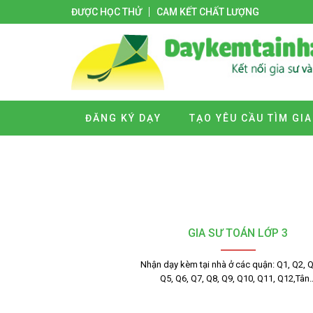
ĐƯỢC HỌC THỬ
CAM KẾT CHẤT LƯỢNG
ĐĂNG KÝ DẠY
TẠO YÊU CẦU TÌM GIA
GIA SƯ TOÁN LỚP 3
Nhận dạy kèm tại nhà ở các quận: Q1, Q2, Q
Q5, Q6, Q7, Q8, Q9, Q10, Q11, Q12,Tân