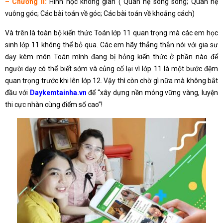
– Chương II:
Hình học không gian ( Quan hệ song song; Quan hệ
vuông góc; Các bài toán về góc; Các bài toán về khoảng cách)
Và trên là toàn bộ kiến thức Toán lớp 11 quan trọng mà các em học
sinh lớp 11 không thể bỏ qua. Các em hãy thẳng thắn nói với gia sư
dạy kèm môn Toán mình đang bị hỏng kiến thức ở phần nào để
người dạy có thể biết sớm và củng cố lại vì lớp 11 là một bước đệm
quan trọng trước khi lên lớp 12. Vậy thì còn chờ gì nữa mà không bắt
đầu với
Daykemtainha.vn
để “xây dựng nền móng vững vàng, luyện
thi cực nhàn cùng điểm số cao”!