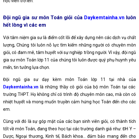
học viên trở lên.
Đội ngũ gia sư môn Toán giỏi của
Daykemtainha.vn
luôn
hết lòng vì các em
Với tâm niệm gia sư là điểm cốt lõi để xây dựng nên các dịch vụ chất
lượng, Chúng tôi luôn nỗ lực tìm kiếm những người có chuyên môn
giỏi, có đam mê, tâm huyết với sự nghiệp trồng người. Vì vậy, đội ngũ
gia sư môn Toán lớp 11 của chúng tôi luôn được quý phụ huynh yêu
mến, tin tưởng lựa chọn.
Đội ngũ gia sư dạy kèm môn Toán lớp 11 tại nhà của
Daykemtainha.vn
là những thầy cô giỏi của bộ môn Toán tại các
trường THPT. Họ không chỉ có trình độ chuyên môn cao, mà còn có
nhiệt huyết và mong muốn truyền cảm hứng học Toán đến cho các
em.
Cùng với đó là sự góp mặt của các bạn sinh viên giỏi, có thành tích
tốt về môn Toán, đang theo học tại các trường danh giá như: ĐH Y –
Dược, Ngoại thương, Kinh tế, Bách khoa… đảm bảo mang đến cho