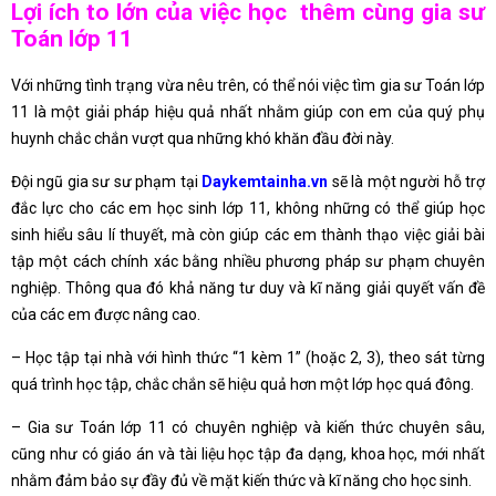
Lợi ích to lớn của việc học thêm cùng gia sư
Toán lớp 11
Với những tình trạng vừa nêu trên, có thể nói việc tìm gia sư Toán lớp
11 là một giải pháp hiệu quả nhất nhằm giúp con em của quý phụ
huynh chắc chắn vượt qua những khó khăn đầu đời này.
Đội ngũ gia sư sư phạm tại
Daykemtainha.vn
sẽ là một người hỗ trợ
đắc lực cho các em học sinh lớp 11, không những có thể giúp học
sinh hiểu sâu lí thuyết, mà còn giúp các em thành thạo việc giải bài
tập một cách chính xác bằng nhiều phương pháp sư phạm chuyên
nghiệp. Thông qua đó khả năng tư duy và kĩ năng giải quyết vấn đề
của các em được nâng cao.
– Học tập tại nhà với hình thức “1 kèm 1” (hoặc 2, 3), theo sát từng
quá trình học tập, chắc chắn sẽ hiệu quả hơn một lớp học quá đông.
– Gia sư Toán lớp 11 có chuyên nghiệp và kiến thức chuyên sâu,
cũng như có giáo án và tài liệu học tập đa dạng, khoa học, mới nhất
nhằm đảm bảo sự đầy đủ về mặt kiến thức và kĩ năng cho học sinh.