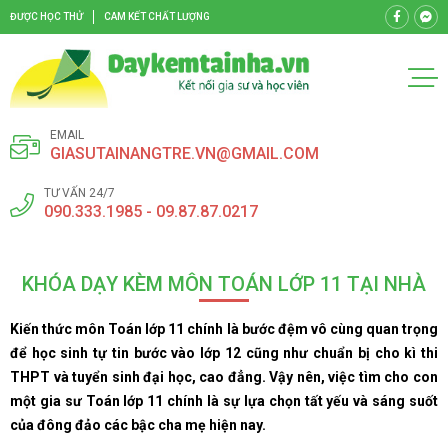
ĐƯỢC HỌC THỬ
CAM KẾT CHẤT LƯỢNG
EMAIL
GIASUTAINANGTRE.VN@GMAIL.COM
TƯ VẤN 24/7
090.333.1985 - 09.87.87.0217
KHÓA DẠY KÈM MÔN TOÁN LỚP 11 TẠI NHÀ
Kiến thức môn Toán lớp 11 chính là bước đệm vô cùng quan trọng
để học sinh tự tin bước vào lớp 12 cũng như chuẩn bị cho kì thi
THPT và tuyển sinh đại học, cao đẳng. Vậy nên, việc tìm cho con
một gia sư Toán lớp 11 chính là sự lựa chọn tất yếu và sáng suốt
của đông đảo các bậc cha mẹ hiện nay.