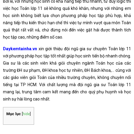
Bởi lẽ, với những học sinh có khả năng tiếp thu nhanh, tư duy logic thì
việc học Toán lớp 11 sẽ không quá khó khăn, nhưng với những em
học sinh không biết lựa chọn phương pháp học tập phù hợp, khả
năng tiếp thu kiến thức hạn chế thì việc tự mình vượt qua môn Toán
quả thật rất vất vả, chứ đừng nói đến việc gặt hái được thành tích
học tập cao, những điểm số cao.
Daykemtainha.vn
xin giới thiệu đội ngũ gia sư chuyên Toán lớp 11
với phương pháp học tập tốt nhất giúp học sinh tiến bộ nhanh chóng.
Gia sư là các sinh viên khá giỏi chuyên ngành Toán học của các
trường ĐH sư phạm, ĐH khoa học tự nhiên, ĐH Bách khoa,… cùng với
các giáo viên giỏi Toán của nhiều trường chuyên, không chuyên nổi
tiếng tại TP HCM. Với chất lượng mà đội ngũ gia sư Toán lớp 11
mang lại, trung tâm cam kết mang đến cho quý phụ huynh và học
sinh sự hài lòng cao nhất.
Mục lục
[
hide
]