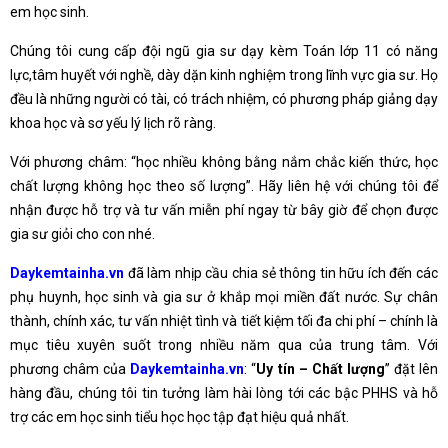
em học sinh.
Chúng tôi cung cấp đội ngũ gia sư dạy kèm Toán lớp 11 có năng
lực,tâm huyết với nghề, dày dặn kinh nghiệm trong lĩnh vực gia sư. Họ
đều là những người có tài, có trách nhiệm, có phương pháp giảng dạy
khoa học và sơ yếu lý lịch rõ ràng.
Với phương châm: “học nhiều không bằng nắm chắc kiến thức, học
chất lượng không học theo số lượng”. Hãy liên hệ với chúng tôi để
nhận được hỗ trợ và tư vấn miễn phí ngay từ bây giờ để chọn được
gia sư giỏi cho con nhé.
Daykemtainha.vn
đã làm nhịp cầu chia sẻ thông tin hữu ích đến các
phụ huynh, học sinh và gia sư ở khắp mọi miền đất nước. Sự chân
thành, chính xác, tư vấn nhiệt tình và tiết kiệm tối đa chi phí – chính là
mục tiêu xuyên suốt trong nhiều năm qua của trung tâm. Với
phương châm của
Daykemtainha.vn
: “
Uy tín – Chất lượng
” đặt lên
hàng đầu, chúng tôi tin tưởng làm hài lòng tới các bậc PHHS và hỗ
trợ các em học sinh tiểu học học tập đạt hiệu quả nhất.