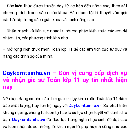
– Các kiến thức được truyền dạy từ cơ bản đến nâng cao, theo sát
chương trình trong sách giáo khoa. Vận dụng tốt lý thuyết vào giải
các bài tập trong sách giáo khoa và sách nâng cao.
– Nhấn mạnh và liên tục nhắc lại những phần kiến thức các em dễ
nhầm lẫn, các phương trình khó nhớ.
– Mở rộng kiến thức môn Toán lớp 11 để các em tích cực tư duy và
nâng cao trình độ của mình.
Daykemtainha.vn
– Đơn vị cung cấp dịch vụ
và nhận gia sư Toán lớp 11 uy tín nhất hiện
nay
Nếu bạn đang có nhu cầu tìm gia sư dạy kèm môn Toán lớp 11 đảm
bảo chất lượng, hãy liên hệ ngay với
Daykemtainha.vn
. Sự phát triển
không ngừng, chúng tôi luôn tự hào là sự lựa chọn tuyệt với dành cho
bạn.
Daykemtainha.vn
đã đào tạo hàng nghìn học sinh đỗ đạt cao
và luôn nhận được những lời khen ngợi từ phụ huynh cũng như các