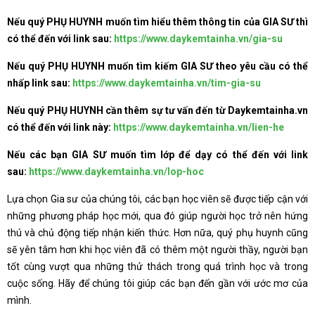
Nếu quý PHỤ HUYNH muốn tìm hiểu thêm thông tin của GIA SƯ thì
có thể đến với link sau:
https://www.daykemtainha.vn/gia-su
Nếu quý PHỤ HUYNH muốn tìm kiếm GIA SƯ theo yêu cầu có thể
nhấp link sau:
https://www.daykemtainha.vn/tim-gia-su
Nếu quý PHỤ HUYNH cần thêm sự tư vấn đến từ Daykemtainha.vn
có thể đến với link này:
https://www.daykemtainha.vn/lien-he
Nếu các bạn GIA SƯ muốn tìm lớp để dạy có thể đến với link
sau:
https://www.daykemtainha.vn/lop-hoc
Lựa chọn Gia sư của chúng tôi, các bạn học viên sẽ được tiếp cận với
những phương pháp học mới, qua đó giúp người học trở nên hứng
thú và chủ động tiếp nhận kiến thức. Hơn nữa, quý phụ huynh cũng
sẽ yên tâm hơn khi học viên đã có thêm một người thầy, người bạn
tốt cùng vượt qua những thử thách trong quá trình học và trong
cuộc sống. Hãy để chúng tôi giúp các bạn đến gần với ước mơ của
mình.