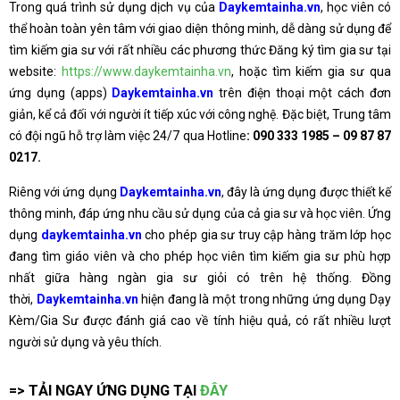
Trong quá trình sử dụng dịch vụ của
Daykemtainha.vn
, học viên có
thể hoàn toàn yên tâm với giao diện thông minh, dễ dàng sử dụng để
tìm kiếm gia sư với rất nhiều các phương thức Đăng ký tìm gia sư tại
website:
https://www.daykemtainha.vn
, hoặc tìm kiếm gia sư qua
ứng dụng (apps)
Daykemtainha.vn
trên điện thoại một cách đơn
giản, kể cả đối với người ít tiếp xúc với công nghệ. Đặc biệt, Trung tâm
có đội ngũ hỗ trợ làm việc 24/7 qua Hotline
:
090 333 1985 – 09 87 87
0217
.
Riêng với ứng dụng
Daykemtainha.vn
, đây là ứng dụng được thiết kế
thông minh, đáp ứng nhu cầu sử dụng của cả gia sư và học viên. Ứng
dụng
daykemtainha.vn
cho phép gia sư truy cập hàng trăm lớp học
đang tìm giáo viên và cho phép học viên tìm kiếm gia sư phù hợp
nhất giữa hàng ngàn gia sư giỏi có trên hệ thống. Đồng
thời,
Daykemtainha.vn
hiện đang là một trong những ứng dụng Dạy
Kèm/Gia Sư được đánh giá cao về tính hiệu quả, có rất nhiều lượt
người sử dụng và yêu thích.
=> TẢI NGAY ỨNG DỤNG TẠI
ĐÂY