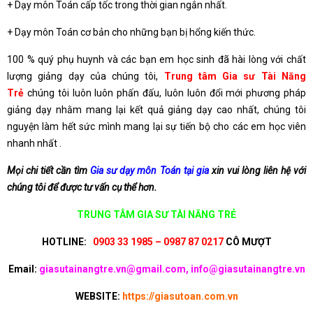
+ Dạy môn Toán cấp tốc trong thời gian ngắn nhất.
+ Dạy môn Toán cơ bản cho những bạn bị hổng kiến thức.
100 % quý phụ huynh và các bạn em học sinh đã hài lòng với chất
lượng giảng dạy của chúng tôi,
Trung tâm Gia sư Tài Năng
Trẻ
chúng tôi luôn luôn phấn đấu, luôn luôn đổi mới phương pháp
giảng dạy nhằm mang lại kết quả giảng dạy cao nhất, chúng tôi
nguyện làm hết sức mình mang lại sự tiến bộ cho các em học viên
nhanh nhất .
Mọi chi tiết cần tìm
Gia sư dạy môn Toán tại gia
xin vui lòng liên hệ với
chúng tôi để được tư vấn cụ thể hơn.
TRUNG TÂM GIA SƯ TÀI NĂNG TRẺ
HOTLINE:
0903 33 1985 – 0987 87 0217
CÔ MƯỢT
Email:
giasutainangtre.vn@gmail.com, info@giasutainangtre.vn
WEBSITE:
https://giasutoan.com.vn