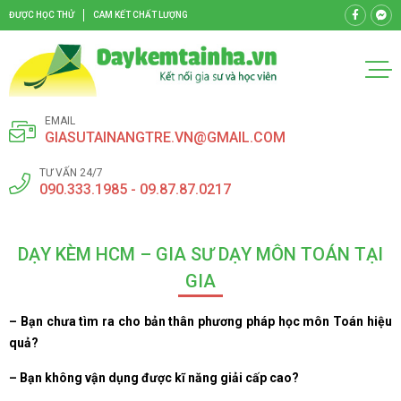
ĐƯỢC HỌC THỬ
CAM KẾT CHẤT LƯỢNG
EMAIL
GIASUTAINANGTRE.VN@GMAIL.COM
TƯ VẤN 24/7
090.333.1985 - 09.87.87.0217
DẠY KÈM HCM – GIA SƯ DẠY MÔN TOÁN TẠI
GIA
– Bạn chưa tìm ra cho bản thân phương pháp học môn Toán hiệu
quả?
– Bạn không vận dụng được kĩ năng giải cấp cao?