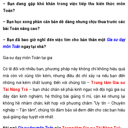
– Bạn đang gặp khó khăn trong việc tiếp thu kiến thức môn
Toán?
– Bạn học xong phần căn bản dễ dàng nhưng chịu thua trước các
bài Toán nâng cao?
– Bạn đã bao giờ nghĩ đến việc tìm cho bản thân một
Gia sư dạy
môn Toán
ngay tại nhà?
Gia sư dạy môn Toán tại gia
Có lẽ đối với nhiều bạn, phương pháp này không chỉ không hiệu quả
mà còn vô cùng tốn kém, nhưng điều đó chỉ xảy ra nếu bạn đến
những nơi kém chất lượng. Đến với chúng tôi –
Trung tâm Gia sư
Tài Năng Trẻ
– bạn chắc chắn sẽ phải kinh ngạc với đội ngũ gia sư
dày dặn kinh nghiệm; hệ thống bài giảng tỉ mỉ, cặn kẽ nhưng lại
không hề nhàm chán; kết hợp với phương châm “Uy tín – Chuyên
nghiệp – Tận tâm”, chúng tôi đảm bảo sẽ đem đến cho các bạn hiệu
quả giảng dạy tuyệt vời nhất.
Đội ngũ
Gia sư dạy môn Toán
của
Trung tâm Gia sư Tài Năng Trẻ
: