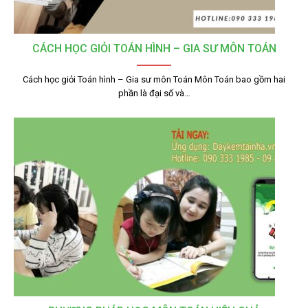
CÁCH HỌC GIỎI TOÁN HÌNH – GIA SƯ MÔN TOÁN
Cách học giỏi Toán hình – Gia sư môn Toán Môn Toán bao gồm hai
phần là đại số và…