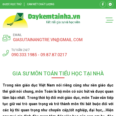
ĐƯỢC HỌC THỬ
CAM KẾT CHẤT LƯỢNG
EMAIL
GIASUTAINANGTRE.VN@GMAIL.COM
TƯ VẤN 24/7
090.333.1985 - 09.87.87.0217
GIA SƯ MÔN TOÁN TIỂU HỌC TẠI NHÀ
Trong nền giáo dục Việt Nam nói riêng cũng như nền giáo dục
thế giới nói chung, môn Toán là bộ môn có sức hút và được quan
tâm bậc nhất. Trong thời kỳ đổi mới giáo dục, môn Toán vẫn tiếp
tục giữ vai trò quan trọng và trở thành môn thi bắt buộc đối với
các kỳ thi quan trọng như chuyển cấp,tốt nghiệp, đại học,…Hiện