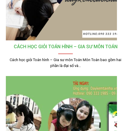
CÁCH HỌC GIỎI TOÁN HÌNH – GIA SƯ MÔN TOÁN
Cách học giỏi Toán hình – Gia sư môn Toán Môn Toán bao gồm hai
phần là đại số và…