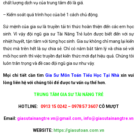
chất lượng dịch vụ của trung tâm đó là giá.
– Kiểm soát quá trình học của bé 1 cách chủ động.
Sứ mệnh của gia sư là truyền tải tri thức hoàn thiện đến các em học
sinh. Vì vậy đội ngũ gia sư Tài Năng Trẻ luôn được biết đến với sự
nhiệt huyết, tận tâm với từng học sinh. Gia sư không chỉ mang lại kiến
thức mà trên hết là sự chia sẻ. Chỉ có nắm bắt tâm lý và chia sẻ với
mỗi học sinh thì việc truyền đạt kiến thức mới đạt hiệu quả. Chúng tôi
luôn trân trọng và đề cao đội ngũ gia sư như vậy.
Mọi chi tiết cần tìm
Gia Sư Môn Toán Tiểu Học Tại Nhà
xin vui
lòng liên hệ với chúng tôi để được tư vấn cụ thể hơn.
TRUNG TÂM GIA SƯ TÀI NĂNG TRẺ
HOTLINE:
0913 15 0242 – 0978 57 3607
CÔ MƯỢT
Email:
giasutainangtre.vn@gmail.com, info@giasutainangtre.vn
WEBSITE:
https://giasutoan.com.vn