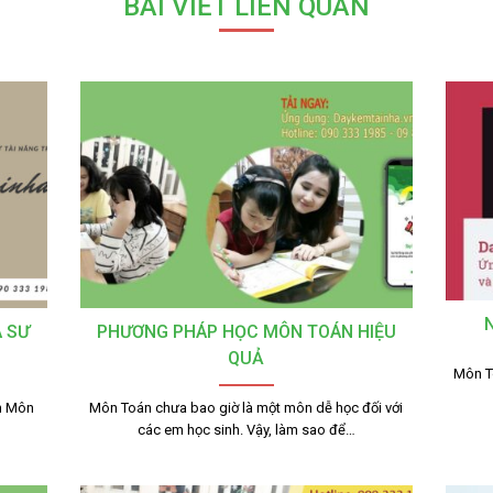
BÀI VIẾT LIÊN QUAN
A SƯ
PHƯƠNG PHÁP HỌC MÔN TOÁN HIỆU
QUẢ
Môn To
n Môn
Môn Toán chưa bao giờ là một môn dễ học đối với
các em học sinh. Vậy, làm sao để…