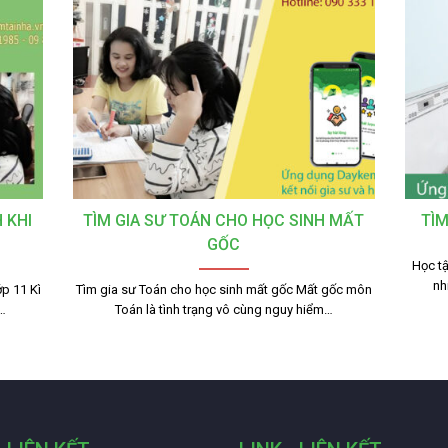
 KHI
TÌM GIA SƯ TOÁN CHO HỌC SINH MẤT
TÌM
GỐC
Học tậ
nh
p 11 Kì
Tìm gia sư Toán cho học sinh mất gốc Mất gốc môn
g…
Toán là tình trạng vô cùng nguy hiểm…