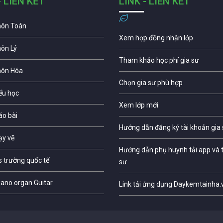
- LIÊN KẾT
LINK - LIÊN KẾT
môn Toán
Xem hợp đồng nhận lớp
môn Lý
Tham khảo học phí gia sư
môn Hóa
Chọn gia sư phù hợp
iểu học
Xem lớp mới
áo bài
Hướng dẫn đăng ký tài khoản gia
ạy vẽ
Hướng dẫn phụ huynh tải app và t
s trường quốc tế
sư
iano organ Guitar
Link tải ứng dụng Daykemtainha.