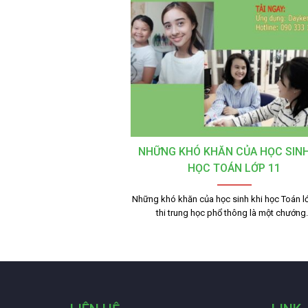
NHỮNG KHÓ KHĂN CỦA HỌC SINH
HỌC TOÁN LỚP 11
Những khó khăn của học sinh khi học Toán lớ
thi trung học phổ thông là một chướn