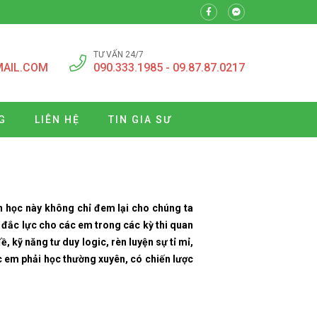
TƯ VẤN 24/7
MAIL.COM
090.333.1985 - 09.87.87.0217
G
LIÊN HỆ
TIN GIA SƯ
n học này không chỉ đem lại cho chúng ta
ụ đắc lực cho các em trong các kỳ thi quan
 kỹ năng tư duy logic, rèn luyện sự tỉ mỉ,
ác em phải học thường xuyên, có chiến lược