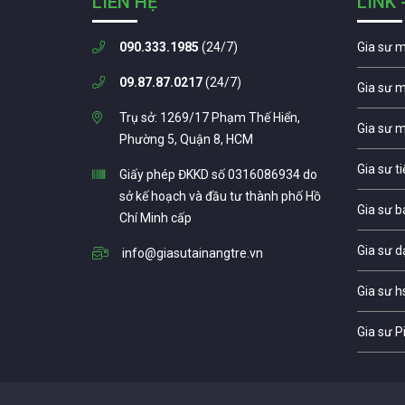
LIÊN HỆ
LINK 
090.333.1985
(24/7)
Gia sư 
09.87.87.0217
(24/7)
Gia sư 
Trụ sở: 1269/17 Phạm Thế Hiển,
Gia sư 
Phường 5, Quận 8, HCM
Gia sư t
Giấy phép ĐKKD số 0316086934 do
sở kế hoạch và đầu tư thành phố Hồ
Gia sư b
Chí Minh cấp
Gia sư d
info@giasutainangtre.vn
Gia sư h
Gia sư P