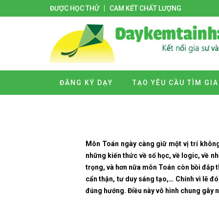
ĐƯỢC HỌC THỬ
CAM KẾT CHẤT LƯỢNG
ĐĂNG KÝ DẠY
TẠO YÊU CẦU TÌM GIA
Môn Toán ngày càng giữ một vị trí không
những kiến thức về số học, về logic, về n
trọng, và hơn nữa môn Toán còn bồi đắp th
cẩn thận, tư duy sáng tạo,… Chính vì lẽ đ
đúng hướng. Điều này vô hình chung gây n