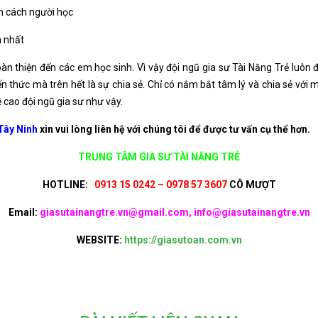
nh cách người học
n nhất
oàn thiện đến các em học sinh. Vì vậy đội ngũ gia sư Tài Năng Trẻ luôn đ
n thức mà trên hết là sự chia sẻ. Chỉ có nắm bắt tâm lý và chia sẻ với m
ề cao đội ngũ gia sư như vậy.
Tây Ninh
xin vui lòng liên hệ với chúng tôi để được tư vấn cụ thể hơn.
TRUNG TÂM GIA SƯ TÀI NĂNG TRẺ
HOTLINE:
0913 15 0242 – 0978 57 3607
CÔ MƯỢT
Email:
giasutainangtre.vn@gmail.com, info@giasutainangtre.vn
WEBSITE:
https://giasutoan.com.vn