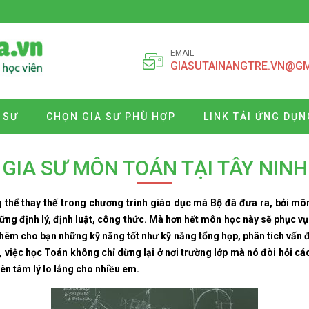
EMAIL
GIASUTAINANGTRE.VN@G
 SƯ
CHỌN GIA SƯ PHÙ HỢP
LINK TẢI ỨNG DỤN
GIA SƯ MÔN TOÁN TẠI TÂY NINH
 thể thay thế trong chương trình giáo dục mà Bộ đã đưa ra, bởi mô
hững định lý, định luật, công thức. Mà hơn hết môn học này sẽ phục v
êm cho bạn những kỹ năng tốt như kỹ năng tổng hợp, phân tích vấn đề,
ó, việc học Toán không chỉ dừng lại ở nơi trường lớp mà nó đòi hỏi c
ên tâm lý lo lắng cho nhiều em.