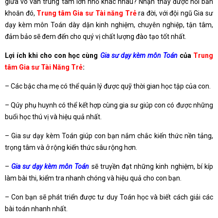
giữa vô vàn trung tâm lớn nhỏ khác nhau? Nhận thấy được nỗi băn
khoăn đó,
Trung tâm Gia sư Tài năng Trẻ
ra đời, với đội ngũ Gia sư
dạy kèm môn Toán dày dặn kinh nghiệm, chuyên nghiệp, tận tâm,
đảm bảo sẽ đem đến cho quý vị chất lượng đào tạo tốt nhất.
Lợi ích khi cho con học cùng
Gia sư dạy kèm môn Toán
của
Trung
tâm Gia sư Tài Năng Trẻ
:
– Các bậc cha mẹ có thể quản lý được quỹ thời gian học tập của con.
– Qúy phụ huynh có thể kết hợp cùng gia sư giúp con có được những
buổi học thú vị và hiệu quả nhất.
– Gia sư dạy kèm Toán giúp con bạn nắm chắc kiến thức nền tảng,
trọng tâm và ở rộng kiến thức sâu rộng hơn.
–
Gia sư dạy kèm môn Toán
sẽ truyền đạt những kinh nghiệm, bí kíp
làm bài thi, kiểm tra nhanh chóng và hiệu quả cho con bạn.
– Con bạn sẽ phát triển được tư duy Toán học và biết cách giải các
bài toán nhanh nhất.