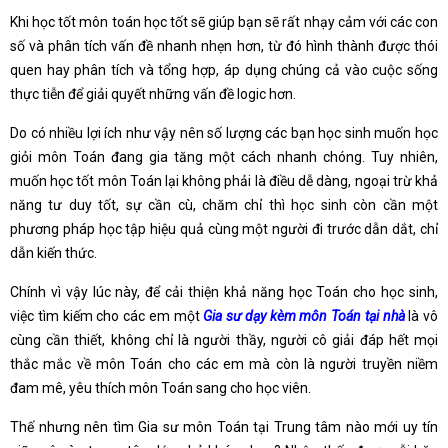
Khi học tốt môn toán học tốt sẽ giúp bạn sẽ rất nhạy cảm với các con
số và phân tích vấn đề nhanh nhẹn hơn, từ đó hình thành được thói
quen hay phân tích và tổng hợp, áp dụng chúng cả vào cuộc sống
thực tiễn để giải quyết những vấn đề logic hơn.
Do có nhiều lợi ích như vậy nên số lượng các bạn học sinh muốn học
giỏi môn Toán đang gia tăng một cách nhanh chóng. Tuy nhiên,
muốn học tốt môn Toán lại không phải là điều dễ dàng, ngoại trừ khả
năng tư duy tốt, sự cần cù, chăm chỉ thì học sinh còn cần một
phương pháp học tập hiệu quả cùng một người đi trước dẫn dắt, chỉ
dẫn kiến thức.
Chính vì vậy lúc này, để cải thiện khả năng học Toán cho học sinh,
việc tìm kiếm cho các em một
Gia sư dạy kèm môn Toán tại nhà
là vô
cùng cần thiết, không chỉ là người thầy, người cô giải đáp hết mọi
thắc mắc về môn Toán cho các em mà còn là người truyền niềm
đam mê, yêu thích môn Toán sang cho học viên.
Thế nhưng nên tìm Gia sư môn Toán tại Trung tâm nào mới uy tín