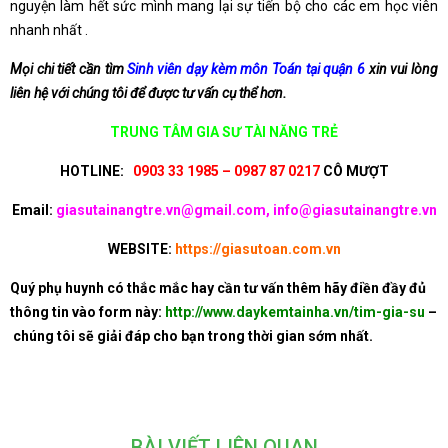
nguyện làm hết sức mình mang lại sự tiến bộ cho các em học viên
nhanh nhất .
Mọi chi tiết cần tìm
Sinh viên dạy kèm môn Toán tại quận 6
xin vui lòng
liên hệ với chúng tôi để được tư vấn cụ thể hơn.
TRUNG TÂM GIA SƯ TÀI NĂNG TRẺ
HOTLINE:
0903 33 1985 – 0987 87 0217
CÔ MƯỢT
Email:
giasutainangtre.vn@gmail.com, info@giasutainangtre.vn
WEBSITE:
https://giasutoan.com.vn
Quý phụ huynh có thắc mắc hay cần tư vấn thêm hãy điền đầy đủ
thông tin vào form này:
http://www.daykemtainha.vn/tim-gia-su
–
chúng tôi sẽ giải đáp cho bạn trong thời gian sớm nhất.
BÀI VIẾT LIÊN QUAN