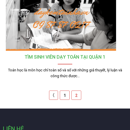
TÌM SINH VIÊN DẠY TOÁN TẠI QUẬN 1
Toán học là môn học chỉ toàn số và số với những giả thuyết, lý luận và
công thức được…
〈
1
2
LIÊN HỆ