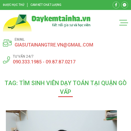
ĐƯỢC HỌC THỬ
CAM KẾT CHẤT LƯỢNG
EMAIL
GIASUTAINANGTRE.VN@GMAIL.COM
TƯ VẤN 24/7
090.333.1985 - 09.87.87.0217
TAG: TÌM SINH VIÊN DẠY TOÁN TẠI QUẬN GÒ
VẤP