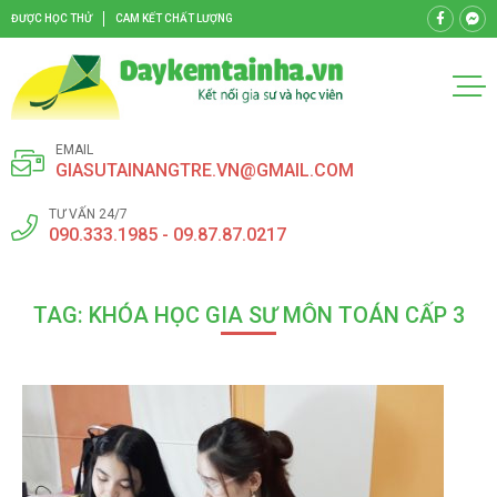
ĐƯỢC HỌC THỬ
CAM KẾT CHẤT LƯỢNG
EMAIL
GIASUTAINANGTRE.VN@GMAIL.COM
TƯ VẤN 24/7
090.333.1985 - 09.87.87.0217
TAG: KHÓA HỌC GIA SƯ MÔN TOÁN CẤP 3