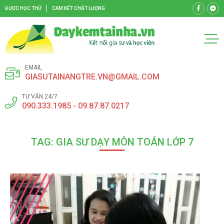
ĐƯỢC HỌC THỬ
CAM KẾT CHẤT LƯỢNG
EMAIL
GIASUTAINANGTRE.VN@GMAIL.COM
TƯ VẤN 24/7
090.333.1985 - 09.87.87.0217
TAG: GIA SƯ DẠY MÔN TOÁN LỚP 7