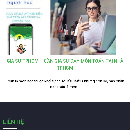
GIA SƯ TPHCM – CẦN GIA SƯ DẠY MÔN TOÁN TẠI NHÀ
TPHCM
Toán là môn học thuộc khối tự nhiên, hầu hết là những con số, nên phần
nào toán là môn…
LIÊN HỆ