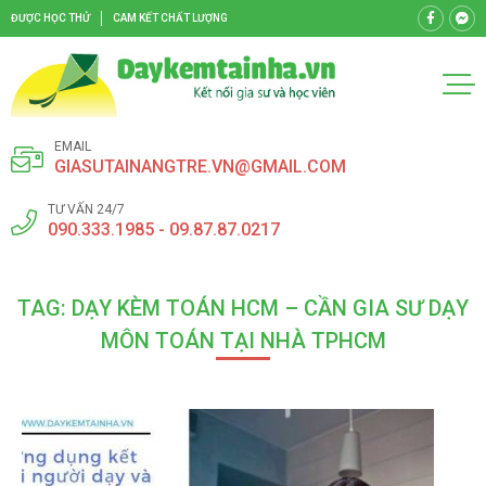
ĐƯỢC HỌC THỬ
CAM KẾT CHẤT LƯỢNG
EMAIL
GIASUTAINANGTRE.VN@GMAIL.COM
TƯ VẤN 24/7
090.333.1985 - 09.87.87.0217
TAG: DẠY KÈM TOÁN HCM – CẦN GIA SƯ DẠY
MÔN TOÁN TẠI NHÀ TPHCM