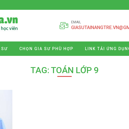
EMAIL
GIASUTAINANGTRE.VN@G
 SƯ
CHỌN GIA SƯ PHÙ HỢP
LINK TẢI ỨNG DỤN
TAG: TOÁN LỚP 9