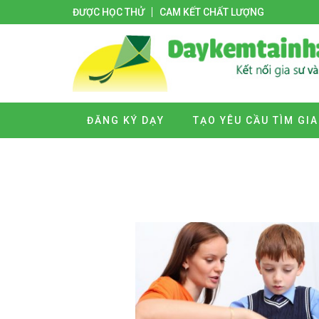
ĐƯỢC HỌC THỬ
CAM KẾT CHẤT LƯỢNG
ĐĂNG KÝ DẠY
TẠO YÊU CẦU TÌM GIA