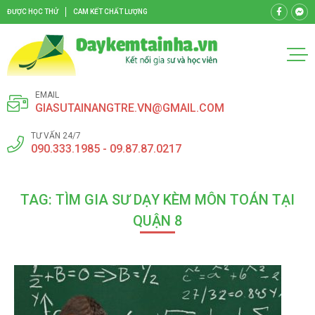
ĐƯỢC HỌC THỬ
CAM KẾT CHẤT LƯỢNG
EMAIL
GIASUTAINANGTRE.VN@GMAIL.COM
TƯ VẤN 24/7
090.333.1985 - 09.87.87.0217
TAG: TÌM GIA SƯ DẠY KÈM MÔN TOÁN TẠI
QUẬN 8