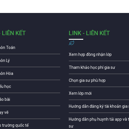
- LIÊN KẾT
LINK - LIÊN KẾT
môn Toán
Xem hợp đồng nhận lớp
môn Lý
Tham khảo học phí gia sư
môn Hóa
Chọn gia sư phù hợp
iểu học
Xem lớp mới
áo bài
Hướng dẫn đăng ký tài khoản gia
ạy vẽ
Hướng dẫn phụ huynh tải app và t
s trường quốc tế
sư