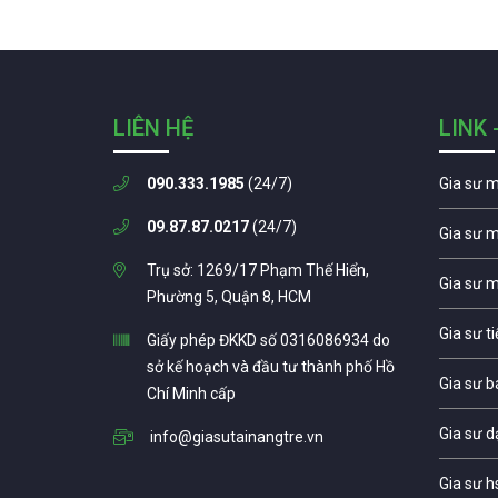
LIÊN HỆ
LINK 
090.333.1985
(24/7)
Gia sư 
09.87.87.0217
(24/7)
Gia sư 
Trụ sở: 1269/17 Phạm Thế Hiển,
Gia sư 
Phường 5, Quận 8, HCM
Gia sư t
Giấy phép ĐKKD số 0316086934 do
sở kế hoạch và đầu tư thành phố Hồ
Gia sư b
Chí Minh cấp
Gia sư d
info@giasutainangtre.vn
Gia sư h