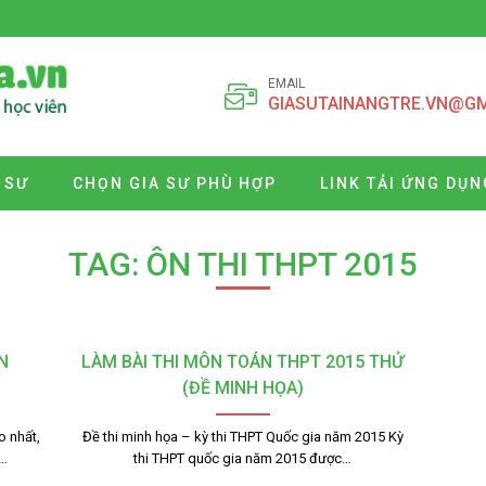
EMAIL
GIASUTAINANGTRE.VN@G
 SƯ
CHỌN GIA SƯ PHÙ HỢP
LINK TẢI ỨNG DỤN
TAG: ÔN THI THPT 2015
N
LÀM BÀI THI MÔN TOÁN THPT 2015 THỬ
(ĐỀ MINH HỌA)
o nhất,
Đề thi minh họa – kỳ thi THPT Quốc gia năm 2015 Kỳ
n…
thi THPT quốc gia năm 2015 được…