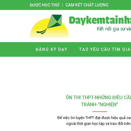
ĐƯỢC HỌC THỬ
CAM KẾT CHẤT LƯỢNG
ĐĂNG KÝ DẠY
TẠO YÊU CẦU TÌM GIA
ÔN THI THPT-NHỮNG ĐIỀU CẦ
TRÁNH-“NGHIỆN”
Để việc ôn luyện THPT đạt được hiệu quả ca
ngoài thời gian học tập và trao đổi trê