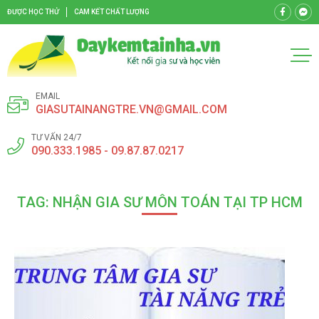
ĐƯỢC HỌC THỬ
CAM KẾT CHẤT LƯỢNG
EMAIL
GIASUTAINANGTRE.VN@GMAIL.COM
TƯ VẤN 24/7
090.333.1985 - 09.87.87.0217
TAG: NHẬN GIA SƯ MÔN TOÁN TẠI TP HCM