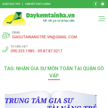
ĐƯỢC HỌC THỬ
CAM KẾT CHẤT LƯỢNG
EMAIL
GIASUTAINANGTRE.VN@GMAIL.COM
TƯ VẤN 24/7
090.333.1985 - 09.87.87.0217
TAG: NHẬN GIA SƯ MÔN TOÁN TẠI QUẬN GÒ
VẤP