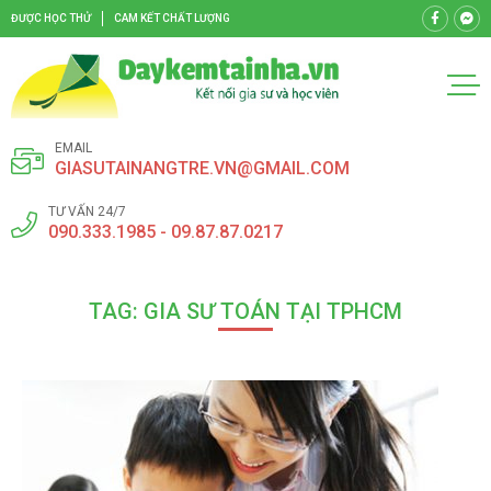
ĐƯỢC HỌC THỬ
CAM KẾT CHẤT LƯỢNG
EMAIL
GIASUTAINANGTRE.VN@GMAIL.COM
TƯ VẤN 24/7
090.333.1985 - 09.87.87.0217
TAG: GIA SƯ TOÁN TẠI TPHCM