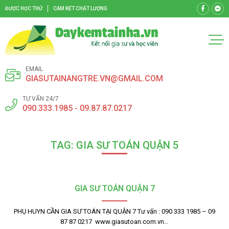
ĐƯỢC HỌC THỬ
CAM KẾT CHẤT LƯỢNG
EMAIL
GIASUTAINANGTRE.VN@GMAIL.COM
TƯ VẤN 24/7
090.333.1985 - 09.87.87.0217
TAG: GIA SƯ TOÁN QUẬN 5
GIA SƯ TOÁN QUẬN 7
PHỤ HUYN CẦN GIA SƯ TOÁN TẠI QUẬN 7 Tư vấn : 090 333 1985 – 09
87 87 0217 www.giasutoan.com.vn…