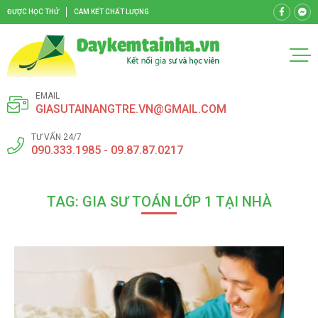
ĐƯỢC HỌC THỬ
CAM KẾT CHẤT LƯỢNG
EMAIL
GIASUTAINANGTRE.VN@GMAIL.COM
TƯ VẤN 24/7
090.333.1985 - 09.87.87.0217
TAG: GIA SƯ TOÁN LỚP 1 TẠI NHÀ