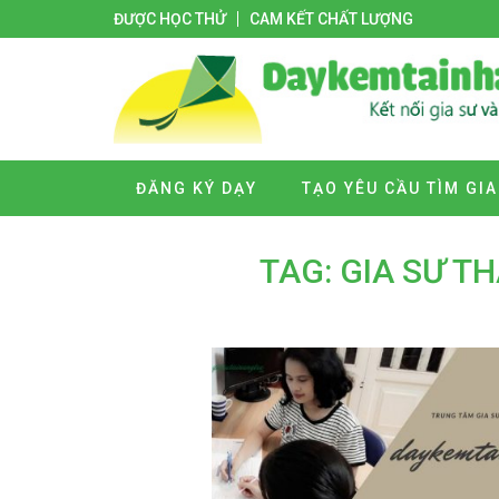
ĐƯỢC HỌC THỬ
CAM KẾT CHẤT LƯỢNG
ĐĂNG KÝ DẠY
TẠO YÊU CẦU TÌM GIA
TAG: GIA SƯ T