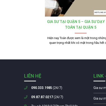
GIA SƯ TẠI QUẬN 5 – GIA SƯ DẠ
TOÁN TẠI QUẬN 5
Hiện nay Toán được xem là một trong nhữ
quan trọng nhất khi có mặt trong hầu hết
LIÊN HỆ
LINK 
090.333.1985
(24/7)
Gia sư 
09.87.87.0217
(24/7)
Gia sư 