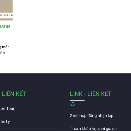
Y MÔN
ng môn
 các…
- LIÊN KẾT
LINK - LIÊN KẾT
môn Toán
Xem hợp đồng nhận lớp
môn Lý
Tham khảo học phí gia sư