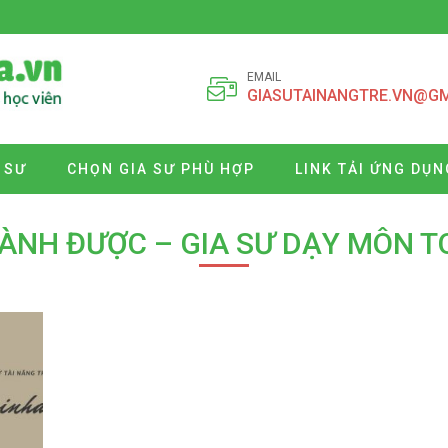
EMAIL
GIASUTAINANGTRE.VN@G
 SƯ
CHỌN GIA SƯ PHÙ HỢP
LINK TẢI ỨNG DỤN
HÀNH ĐƯỢC – GIA SƯ DẠY MÔN T