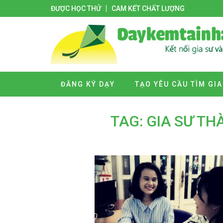
ĐƯỢC HỌC THỬ
CAM KẾT CHẤT LƯỢNG
ĐĂNG KÝ DẠY
TẠO YÊU CẦU TÌM GIA
TAG: GIA SƯ TH