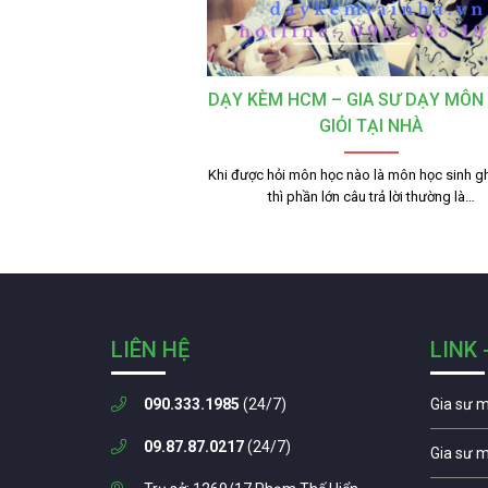
DẠY KÈM HCM – GIA SƯ DẠY MÔN
GIỎI TẠI NHÀ
Khi được hỏi môn học nào là môn học sinh g
thì phần lớn câu trả lời thường là…
LIÊN HỆ
LINK 
090.333.1985
(24/7)
Gia sư 
09.87.87.0217
(24/7)
Gia sư 