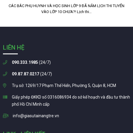
CÁC BÂC PHỤ HUYNH VÀ HỌC SINH LỚP 9 ĐÃ NẮM LỊCH THI TUYỂN
VÀO LỚP 10 CHƯA?! Lịch thi…
LIÊN HỆ
090.333.1985
(24/7)
09.87.87.0217
(24/7)
Trụ sở: 1269/17 Phạm Thế Hiển, Phường 5, Quận 8, HCM
Giấy phép ĐKKD số 0316086934 do sở kế hoạch và đầu tư thành
phố Hồ Chí Minh cấp
info@giasutainangtre.vn