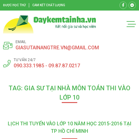
ĐƯỢC HỌC THỬ
CAM KẾT CHẤT LƯỢNG
EMAIL
GIASUTAINANGTRE.VN@GMAIL.COM
TƯ VẤN 24/7
090.333.1985 - 09.87.87.0217
TAG: GIA SƯ TẠI NHÀ MÔN TOÁN THI VÀO
LỚP 10
LỊCH THI TUYỂN VÀO LỚP 10 NĂM HỌC 2015-2016 TẠI
TP HỒ CHÍ MINH