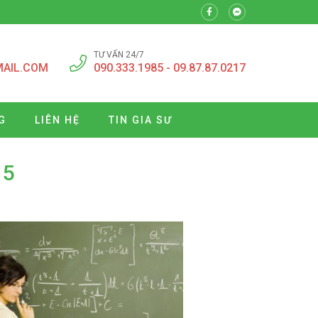
TƯ VẤN 24/7
MAIL.COM
090.333.1985 - 09.87.87.0217
G
LIÊN HỆ
TIN GIA SƯ
 5