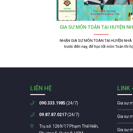
GIA SƯ MÔN TOÁN TẠI HUYỆN NH
NHẬN GIA SƯ MÔN TOÁN TẠI HUYỆN NHÀ 
trước đến nay, để học tốt môn Toán thì 
LIÊN HỆ
LINK 
090.333.1985
(24/7)
Gia sư 
09.87.87.0217
(24/7)
Gia sư 
Trụ sở: 1269/17 Phạm Thế Hiển,
Gia sư 