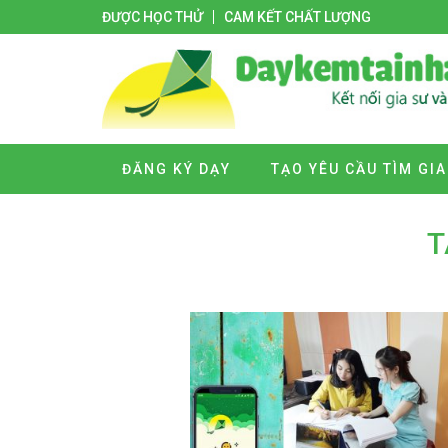
ĐƯỢC HỌC THỬ
CAM KẾT CHẤT LƯỢNG
ĐĂNG KÝ DẠY
TẠO YÊU CẦU TÌM GIA
T