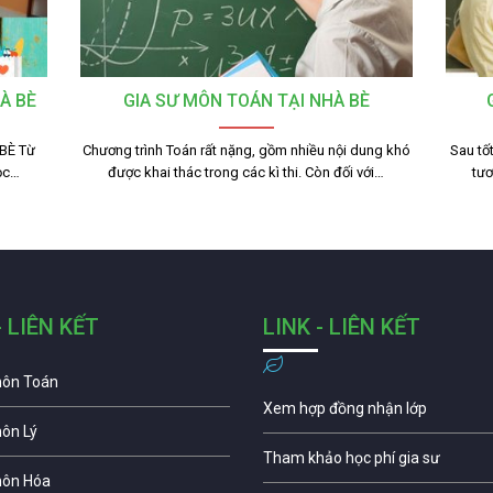
À BÈ
GIA SƯ MÔN TOÁN TẠI NHÀ BÈ
BÈ Từ
Chương trình Toán rất nặng, gồm nhiều nội dung khó
Sau tố
học…
được khai thác trong các kì thi. Còn đối với…
tươ
- LIÊN KẾT
LINK - LIÊN KẾT
môn Toán
Xem hợp đồng nhận lớp
môn Lý
Tham khảo học phí gia sư
môn Hóa