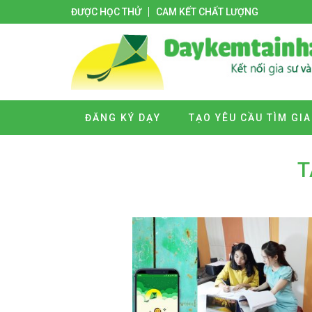
ĐƯỢC HỌC THỬ
CAM KẾT CHẤT LƯỢNG
ĐĂNG KÝ DẠY
TẠO YÊU CẦU TÌM GIA
T