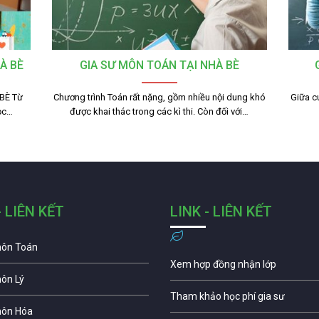
À BÈ
GIA SƯ MÔN TOÁN TẠI NHÀ BÈ
BÈ Từ
Chương trình Toán rất nặng, gồm nhiều nội dung khó
Giữa c
học…
được khai thác trong các kì thi. Còn đối với…
- LIÊN KẾT
LINK - LIÊN KẾT
môn Toán
Xem hợp đồng nhận lớp
môn Lý
Tham khảo học phí gia sư
môn Hóa