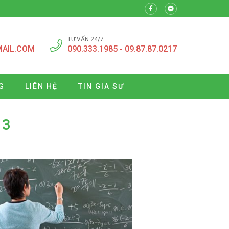
TƯ VẤN 24/7
MAIL.COM
090.333.1985 - 09.87.87.0217
G
LIÊN HỆ
TIN GIA SƯ
 3