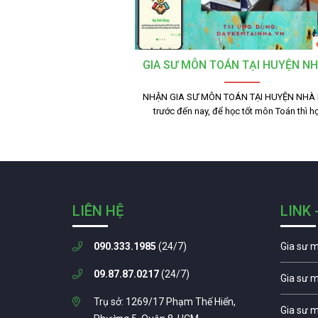
GIA SƯ MÔN TOÁN TẠI HUYỆN NH
NHẬN GIA SƯ MÔN TOÁN TẠI HUYỆN NHÀ 
trước đến nay, để học tốt môn Toán thì 
LIÊN HỆ
LINK 
090.333.1985
(24/7)
Gia sư 
09.87.87.0217
(24/7)
Gia sư 
Trụ sở: 1269/17 Phạm Thế Hiển,
Gia sư 