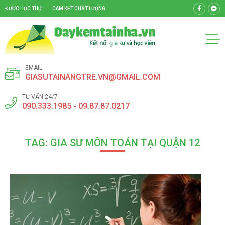
ĐƯỢC HỌC THỬ
CAM KẾT CHẤT LƯỢNG
EMAIL
GIASUTAINANGTRE.VN@GMAIL.COM
TƯ VẤN 24/7
090.333.1985 - 09.87.87.0217
TAG: GIA SƯ MÔN TOÁN TẠI QUẬN 12