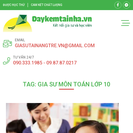
ĐƯỢC HỌC THỬ
CAM KẾT CHẤT LƯỢNG
EMAIL
GIASUTAINANGTRE.VN@GMAIL.COM
TƯ VẤN 24/7
090.333.1985 - 09.87.87.0217
TAG: GIA SƯ MÔN TOÁN LỚP 10