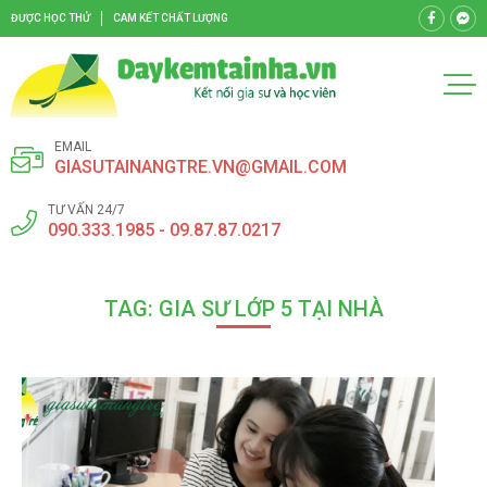
ĐƯỢC HỌC THỬ
CAM KẾT CHẤT LƯỢNG
EMAIL
GIASUTAINANGTRE.VN@GMAIL.COM
TƯ VẤN 24/7
090.333.1985 - 09.87.87.0217
TAG: GIA SƯ LỚP 5 TẠI NHÀ