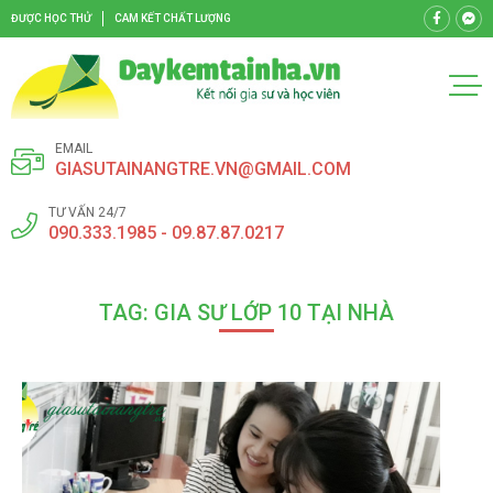
ĐƯỢC HỌC THỬ
CAM KẾT CHẤT LƯỢNG
EMAIL
GIASUTAINANGTRE.VN@GMAIL.COM
TƯ VẤN 24/7
090.333.1985 - 09.87.87.0217
TAG: GIA SƯ LỚP 10 TẠI NHÀ