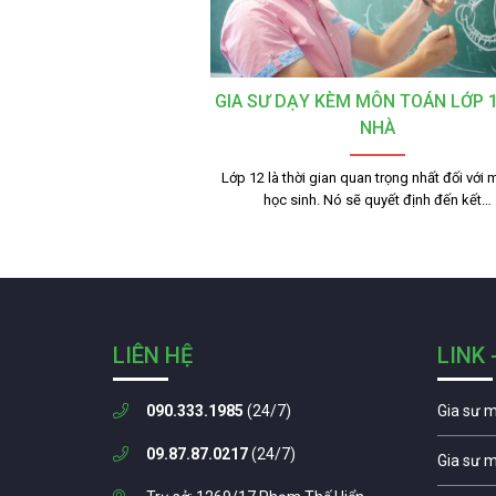
GIA SƯ DẠY KÈM MÔN TOÁN LỚP 1
NHÀ
Lớp 12 là thời gian quan trọng nhất đối với 
học sinh. Nó sẽ quyết định đến kết…
LIÊN HỆ
LINK 
090.333.1985
(24/7)
Gia sư 
09.87.87.0217
(24/7)
Gia sư 