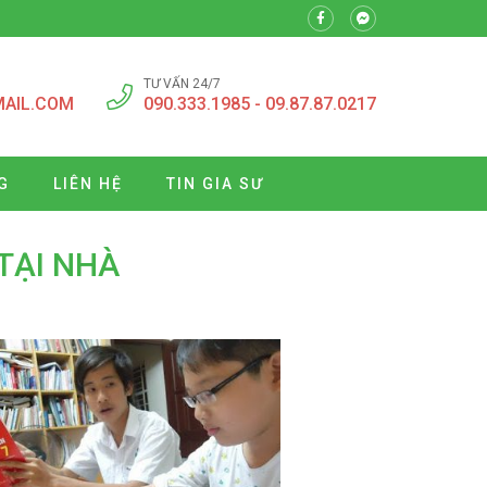
TƯ VẤN 24/7
MAIL.COM
090.333.1985 - 09.87.87.0217
G
LIÊN HỆ
TIN GIA SƯ
TẠI NHÀ