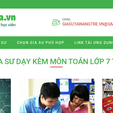
EMAIL
GIASUTAINANGTRE.VN@G
 SƯ
CHỌN GIA SƯ PHÙ HỢP
LINK TẢI ỨNG DỤN
IA SƯ DẠY KÈM MÔN TOÁN LỚP 7 