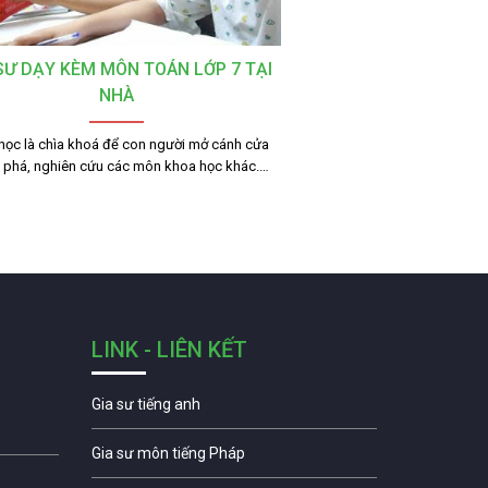
SƯ DẠY KÈM MÔN TOÁN LỚP 7 TẠI
NHÀ
học là chìa khoá để con người mở cánh cửa
phá, nghiên cứu các môn khoa học khác.…
LINK - LIÊN KẾT
Gia sư tiếng anh
Gia sư môn tiếng Pháp