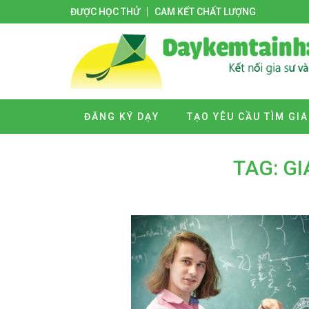
ĐƯỢC HỌC THỬ
CAM KẾT CHẤT LƯỢNG
ĐĂNG KÝ DẠY
TẠO YÊU CẦU TÌM GIA
TAG: G