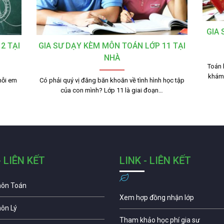
GIA 
2 TẠI
GIA SƯ DẠY KÈM MÔN TOÁN LỚP 11 TẠI
NHÀ
Toán 
khám 
mỗi em
Có phải quý vị đăng băn khoăn về tình hình học tập
của con mình? Lớp 11 là giai đoạn…
- LIÊN KẾT
LINK - LIÊN KẾT
môn Toán
Xem hợp đồng nhận lớp
môn Lý
Tham khảo học phí gia sư