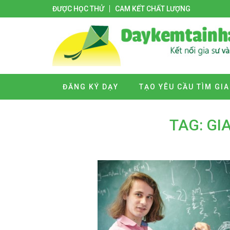
ĐƯỢC HỌC THỬ
CAM KẾT CHẤT LƯỢNG
ĐĂNG KÝ DẠY
TẠO YÊU CẦU TÌM GIA
TAG: GI