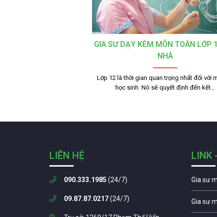
GIA SƯ DẠY KÈM MÔN TOÁN LỚP 1
NHÀ
Lớp 12 là thời gian quan trọng nhất đối với 
học sinh. Nó sẽ quyết định đến kết…
LIÊN HỆ
LINK 
090.333.1985
(24/7)
Gia sư 
09.87.87.0217
(24/7)
Gia sư 