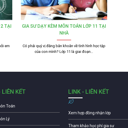
2 TẠI
GIA SƯ DẠY KÈM MÔN TOÁN LỚP 11 TẠI
NHÀ
mỗi em
Có phải quý vị đăng băn khoăn về tình hình học tập
của con mình? Lớp 11 là giai đoạn…
- LIÊN KẾT
LINK - LIÊN KẾT
môn Toán
Xem hợp đồng nhận lớp
môn Lý
Tham khảo học phí gia sư