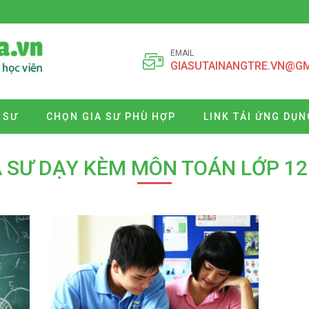
EMAIL
GIASUTAINANGTRE.VN@G
 SƯ
CHỌN GIA SƯ PHÙ HỢP
LINK TẢI ỨNG DỤN
A SƯ DẠY KÈM MÔN TOÁN LỚP 12