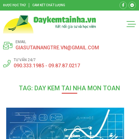
ĐƯỢC HỌC THỬ
CAM KẾT CHẤT LƯỢNG
EMAIL
GIASUTAINANGTRE.VN@GMAIL.COM
TƯ VẤN 24/7
090.333.1985 - 09.87.87.0217
TAG: DAY KEM TAI NHA MON TOAN