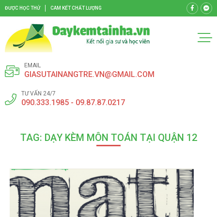
ĐƯỢC HỌC THỬ
CAM KẾT CHẤT LƯỢNG
EMAIL
GIASUTAINANGTRE.VN@GMAIL.COM
TƯ VẤN 24/7
090.333.1985 - 09.87.87.0217
TAG: DẠY KÈM MÔN TOÁN TẠI QUẬN 12