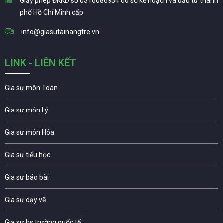
Giấy phép ĐKKD số 0316086934 do sở kế hoạch và đầu tư thành
phố Hồ Chí Minh cấp
info@giasutainangtre.vn
LINK - LIÊN KẾT
Gia sư môn Toán
Gia sư môn Lý
Gia sư môn Hóa
Gia sư tiểu học
Gia sư báo bài
Gia sư dạy vẽ
Gia sư hs trường quốc tế