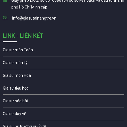
Giấy phép ĐKKD số 0316086934 do sở kế hoạch và đầu tư thành
phố Hồ Chí Minh cấp
info@giasutainangtre.vn
LINK - LIÊN KẾT
Gia sư môn Toán
Gia sư môn Lý
Gia sư môn Hóa
Gia sư tiểu học
Gia sư báo bài
Gia sư dạy vẽ
Gia sư hs trường quốc tế