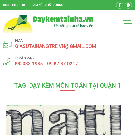
ĐƯỢC HỌC THỬ
CAM KẾT CHẤT LƯỢNG
EMAIL
GIASUTAINANGTRE.VN@GMAIL.COM
TƯ VẤN 24/7
090.333.1985 - 09.87.87.0217
TAG: DẠY KÈM MÔN TOÁN TẠI QUẬN 1