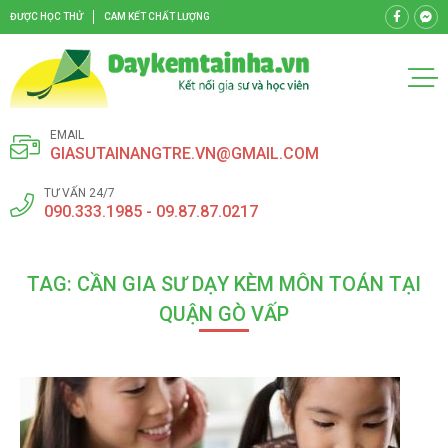
ĐƯỢC HỌC THỬ
CAM KẾT CHẤT LƯỢNG
EMAIL
GIASUTAINANGTRE.VN@GMAIL.COM
TƯ VẤN 24/7
090.333.1985 - 09.87.87.0217
TAG: CẦN GIA SƯ DẠY KÈM MÔN TOÁN TẠI
QUẬN GÒ VẤP