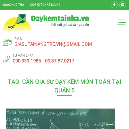
ĐƯỢC HỌC THỬ
CAM KẾT CHẤT LƯỢNG
EMAIL
GIASUTAINANGTRE.VN@GMAIL.COM
TƯ VẤN 24/7
090.333.1985 - 09.87.87.0217
TAG: CẦN GIA SƯ DẠY KÈM MÔN TOÁN TẠI
QUẬN 5