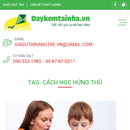
ĐƯỢC HỌC THỬ
CAM KẾT CHẤT LƯỢNG
EMAIL
GIASUTAINANGTRE.VN@GMAIL.COM
TƯ VẤN 24/7
090.333.1985 - 09.87.87.0217
TAG: CÁCH HỌC HỨNG THÚ