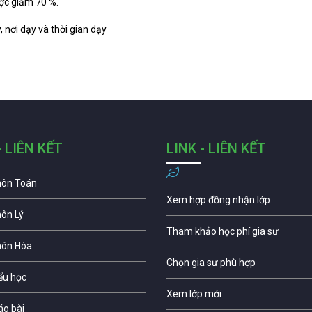
ược giảm 70 %.
 nơi dạy và thời gian dạy
- LIÊN KẾT
LINK - LIÊN KẾT
môn Toán
Xem hợp đồng nhận lớp
môn Lý
Tham khảo học phí gia sư
môn Hóa
Chọn gia sư phù hợp
iểu học
Xem lớp mới
áo bài