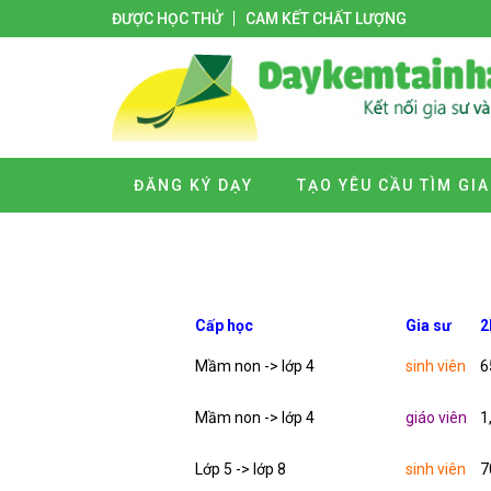
ĐƯỢC HỌC THỬ
CAM KẾT CHẤT LƯỢNG
ĐĂNG KÝ DẠY
TẠO YÊU CẦU TÌM GIA
Cấp học
Gia sư
2
Mầm non -> lớp 4
sinh viên
6
Mầm non -> lớp 4
giáo viên
1
Lớp 5 -> lớp 8
sinh viên
7