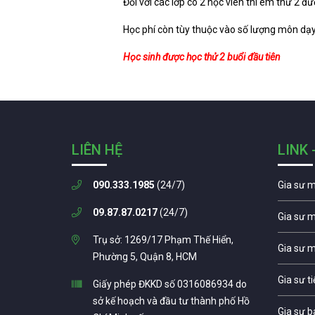
Đối với các lớp có 2 học viên thì em thứ 2 đ
Học phí còn tùy thuộc vào số lượng môn dạy,
Học sinh được học thử 2 buổi đầu tiên
LIÊN HỆ
LINK 
090.333.1985
(24/7)
Gia sư 
09.87.87.0217
(24/7)
Gia sư 
Trụ sở: 1269/17 Phạm Thế Hiển,
Gia sư 
Phường 5, Quận 8, HCM
Gia sư t
Giấy phép ĐKKD số 0316086934 do
sở kế hoạch và đầu tư thành phố Hồ
Gia sư b